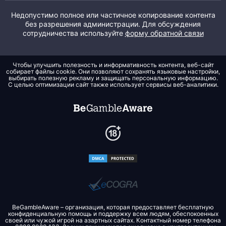
Недопустимо полное или частичное копирование контента
без разрешения администрации. Для обсуждения
сотрудничества используйте
форму обратной связи
Чтобы улучшить полезность и информативность контента, веб-сайт
собирает файлы cookie. Они позволяют сохранять языковые настройки,
выбирать полезную рекламу и защищать персональную информацию.
С целью оптимизации сайт также использует сервисы веб-аналитики.
BeGambleAware – организация, которая предоставляет бесплатную
конфиденциальную помощь и поддержку всем людям, обеспокоенных
своей или чужой игрой на азартных сайтах. Контактный номер телефона