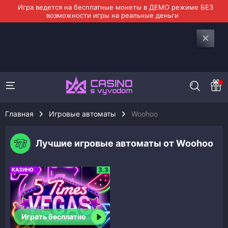
Главная
Игровые автоматы
Woohoo
Лучшие игровые автоматы от Woohoo
3.3
КАЗИНО
Играть бесплатно