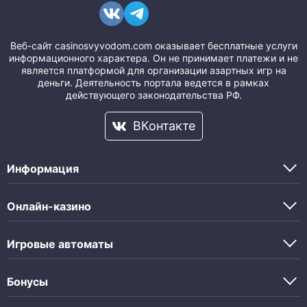
Веб-сайт casinosvyvodom.com оказывает бесплатные услуги
информационного характера. Он не принимает платежи и не
является платформой для организации азартных игр на
деньги. Деятельность портала ведется в рамках
действующего законодательства РФ.
ВКонтакте
Информация
Онлайн-казино
Игровые автоматы
Бонусы