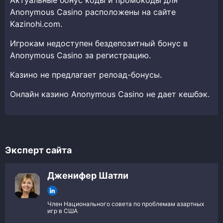
Anonymous Casino расположены на сайте
Kazinohi.com.
Игрокам недоступен бездепозитный бонус в
Anonymous Casino за регистрацию.
Казино не предлагает релоад-бонусы.
Онлайн казино Anonymous Casino не дает кешбэк.
Эксперт сайта
Дженифер Шатли
Член Национального совета по проблемам азартных
игр в США