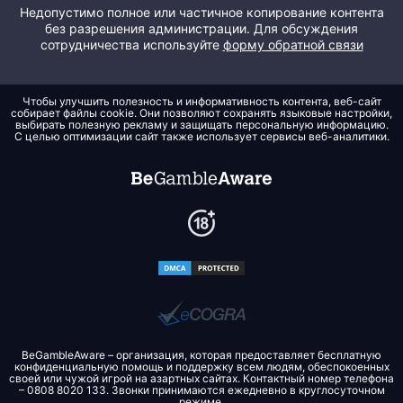
Недопустимо полное или частичное копирование контента
без разрешения администрации. Для обсуждения
сотрудничества используйте
форму обратной связи
Чтобы улучшить полезность и информативность контента, веб-сайт
собирает файлы cookie. Они позволяют сохранять языковые настройки,
выбирать полезную рекламу и защищать персональную информацию.
С целью оптимизации сайт также использует сервисы веб-аналитики.
BeGambleAware – организация, которая предоставляет бесплатную
конфиденциальную помощь и поддержку всем людям, обеспокоенных
своей или чужой игрой на азартных сайтах. Контактный номер телефона
– 0808 8020 133. Звонки принимаются ежедневно в круглосуточном
режиме.