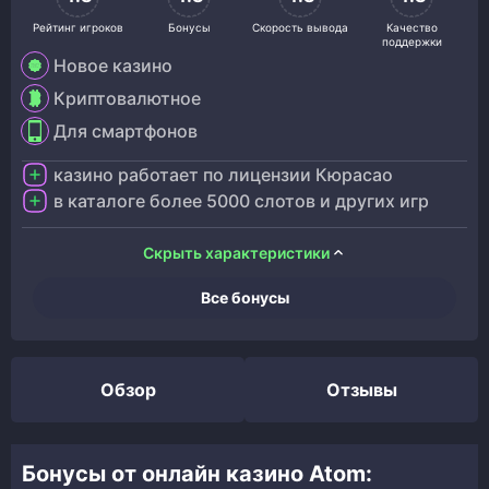
Рейтинг игроков
Бонусы
Скорость вывода
Качество
поддержки
Новое казино
Криптовалютное
Для смартфонов
казино работает по лицензии Кюрасао
в каталоге более 5000 слотов и других игр
Скрыть характеристики
Все бонусы
Обзор
Отзывы
Бонусы от онлайн казино Atom: