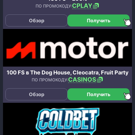
CPLAY
ПО ПРОМОКОДУ:
Обзор
Получить
100 FS в The Dog House, Cleocatra, Fruit Party
CASINOS
ПО ПРОМОКОДУ:
Обзор
Получить