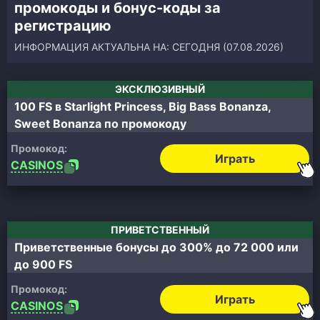
промокоды и бонус-коды за
регистрацию
ИНФОРМАЦИЯ АКТУАЛЬНА НА: СЕГОДНЯ (07.08.2026)
ЭКСКЛЮЗИВНЫЙ
100 FS в Starlight Princess, Big Bass Bonanza,
Sweet Bonanza по промокоду
Промокод:
Играть
CASINOS
ПРИВЕТСТВЕННЫЙ
Приветственные бонусы до 300% до 72 000 или
до 900 FS
Промокод:
Играть
CASINOS