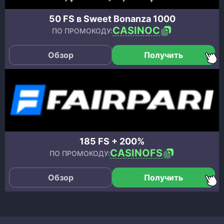
50 FS в Sweet Bonanza 1000
CASINOC
ПО ПРОМОКОДУ:
Обзор
Получить
185 FS + 200%
CASINOFS
ПО ПРОМОКОДУ:
Обзор
Получить