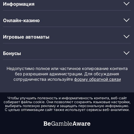
Информация
Онлайн-казино
Игровые автоматы
Бонусы
Недопустимо полное или частичное копирование контента
без разрешения администрации. Для обсуждения
сотрудничества используйте
форму обратной связи
Чтобы улучшить полезность и информативность контента, веб-сайт
собирает файлы cookie. Они позволяют сохранять языковые настройки,
выбирать полезную рекламу и защищать персональную информацию.
С целью оптимизации сайт также использует сервисы веб-аналитики.