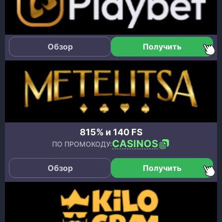
Обзор
Получить
815% и 140 FS
CASINOS
ПО ПРОМОКОДУ:
Обзор
Получить