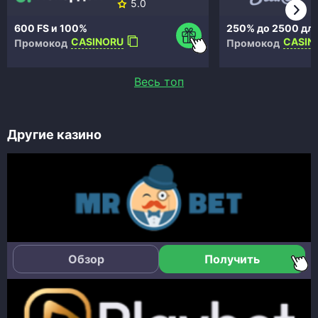
5.0
600 FS и 100%
250% до 2500 для
CASINORU
CASIN
Промокод
Промокод
Весь топ
Другие казино
Обзор
Получить