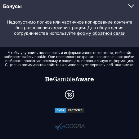
Бонусы
Недопустимо полное или частичное копирование контента
без разрешения администрации. Для обсуждения
сотрудничества используйте
форму обратной связи
Чтобы улучшить полезность и информативность контента, веб-сайт
собирает файлы cookie. Они позволяют сохранять языковые настройки,
выбирать полезную рекламу и защищать персональную информацию.
С целью оптимизации сайт также использует сервисы веб-аналитики.