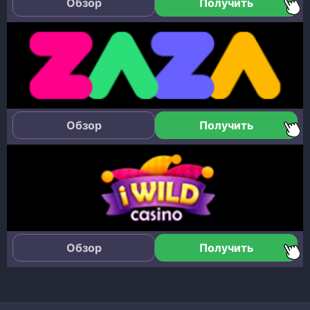
Обзор
Получить
Обзор
Получить
Обзор
Получить