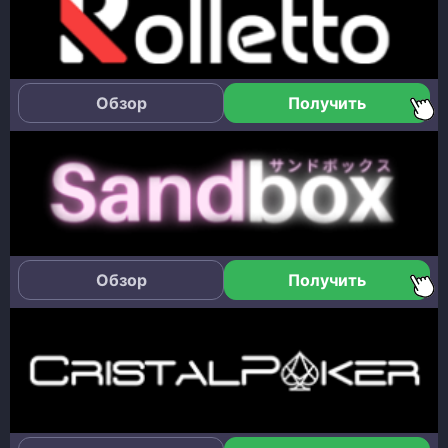
Обзор
Получить
Обзор
Получить