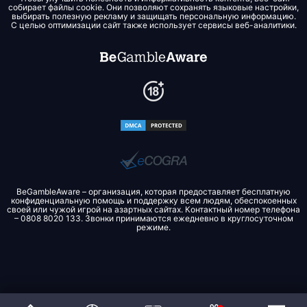
собирает файлы cookie. Они позволяют сохранять языковые настройки,
выбирать полезную рекламу и защищать персональную информацию.
С целью оптимизации сайт также использует сервисы веб-аналитики.
BeGambleAware – организация, которая предоставляет бесплатную
конфиденциальную помощь и поддержку всем людям, обеспокоенных
своей или чужой игрой на азартных сайтах. Контактный номер телефона
– 0808 8020 133. Звонки принимаются ежедневно в круглосуточном
режиме.