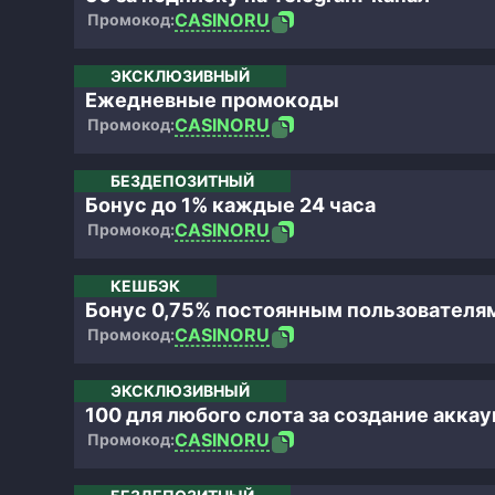
CASINORU
Промокод:
ЭКСКЛЮЗИВНЫЙ
Ежедневные промокоды
CASINORU
Промокод:
БЕЗДЕПОЗИТНЫЙ
Бонус до 1% каждые 24 часа
CASINORU
Промокод:
КЕШБЭК
Бонус 0,75% постоянным пользователя
CASINORU
Промокод:
ЭКСКЛЮЗИВНЫЙ
100 для любого слота за создание акка
CASINORU
Промокод: