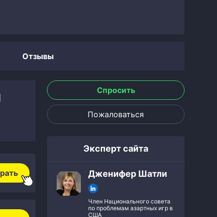
Отзывы
Спросить
и
Пожаловаться
Эксперт сайта
рать
Дженифер Шатли
Член Национального совета
по проблемам азартных игр в
США