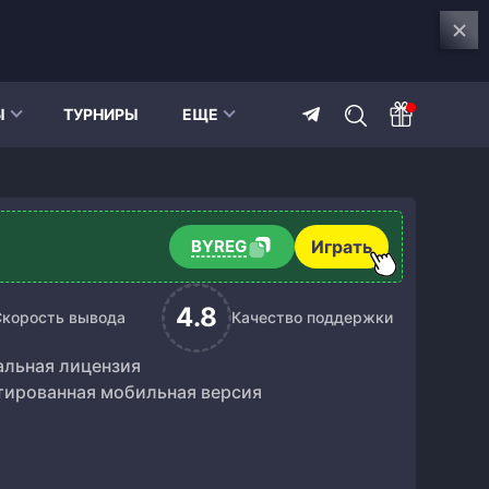
Ы
ТУРНИРЫ
ЕЩЕ
Играть
BYREG
4.8
корость вывода
Качество поддержки
альная лицензия
тированная мобильная версия