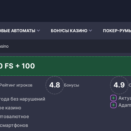
ОВЫЕ АВТОМАТЫ
БОНУСЫ КАЗИНО
ПОКЕР-РУМ
asino
0 FS + 100
4.8
4.9
Рейтинг игроков
Бонусы
С
Акту
года без нарушений
Адап
ое казино
птовалютное
 смартфонов