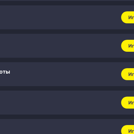
Иг
Иг
люты
Иг
Иг
Иг