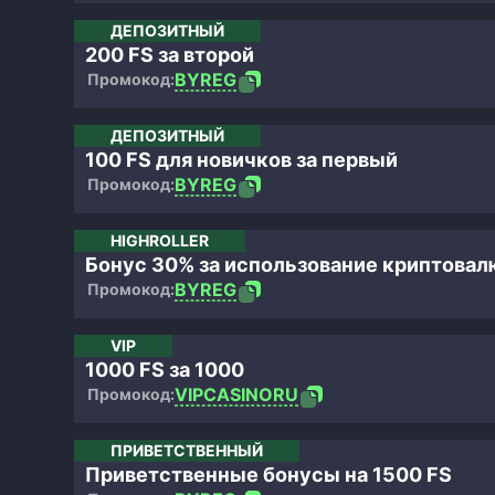
ДЕПОЗИТНЫЙ
200 FS за второй
BYREG
Промокод:
ДЕПОЗИТНЫЙ
100 FS для новичков за первый
BYREG
Промокод:
HIGHROLLER
Бонус 30% за использование криптова
BYREG
Промокод:
VIP
1000 FS за 1000
VIPCASINORU
Промокод:
ПРИВЕТСТВЕННЫЙ
Приветственные бонусы на 1500 FS