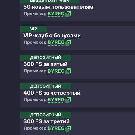
БЕЗДЕПОЗИТНЫЙ
50 новым пользователям
BYREG
Промокод:
VIP
VIP-клуб с бонусами
BYREG
Промокод:
ДЕПОЗИТНЫЙ
500 FS за пятый
BYREG
Промокод:
ДЕПОЗИТНЫЙ
400 FS за четвертый
BYREG
Промокод:
ДЕПОЗИТНЫЙ
300 FS за третий
BYREG
Промокод: