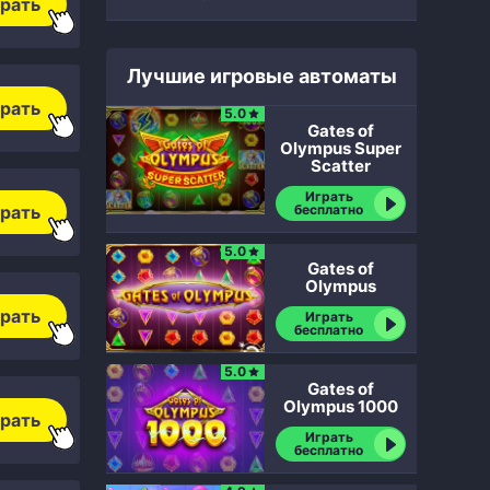
рать
Лучшие игровые автоматы
рать
5.0
Gates of
Olympus Super
Scatter
Играть
рать
бесплатно
5.0
Gates of
Olympus
рать
Играть
бесплатно
5.0
Gates of
Olympus 1000
рать
Играть
бесплатно