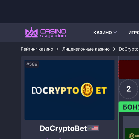
КАЗИНО
ИГР
Рейтинг казино
Лицензионные казино
DoCrypto
#589
2
БОН
DoCryptoBet