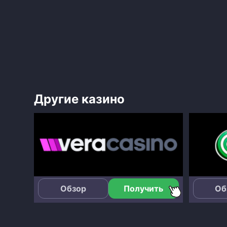
Другие казино
Обзор
Получить
Об