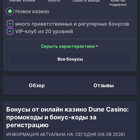
Рейтинг игроков
Бонусы
Скорость вывода
Качество
поддержки
Новое казино
много приветственных и регулярных бонусов
VIP-клуб из 20 уровней
Скрыть характеристики
Все бонусы
Обзор
Отзывы
Бонусы от онлайн казино Dune Casino:
промокоды и бонус-коды за
регистрацию
ИНФОРМАЦИЯ АКТУАЛЬНА НА: СЕГОДНЯ (08.08.2026)