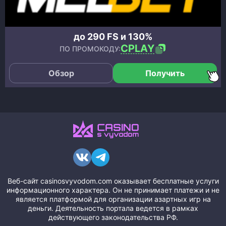
до 290 FS и 130%
CPLAY
ПО ПРОМОКОДУ:
Обзор
Получить
Веб-сайт casinosvyvodom.com оказывает бесплатные услуги
информационного характера. Он не принимает платежи и не
является платформой для организации азартных игр на
деньги. Деятельность портала ведется в рамках
действующего законодательства РФ.