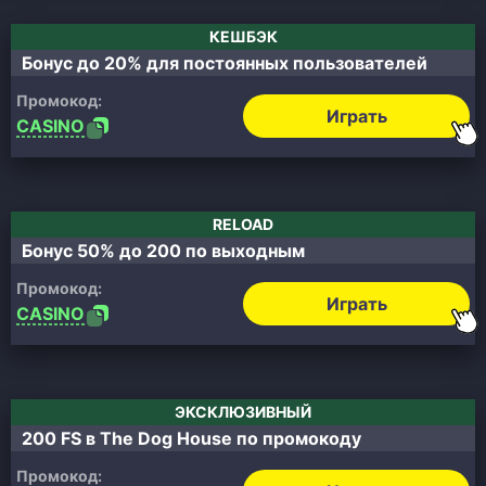
КЕШБЭК
Бонус до 20% для постоянных пользователей
Промокод:
Играть
CASINO
RELOAD
Бонус 50% до 200 по выходным
Промокод:
Играть
CASINO
ЭКСКЛЮЗИВНЫЙ
200 FS в The Dog House по промокоду
Промокод: