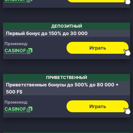
ДЕПОЗИТНЫЙ
Первый бонус до 150% до 30 000
Промокод:
Играть
CASINOF
ПРИВЕТСТВЕННЫЙ
Приветственные бонусы до 500% до 80 000 +
500 FS
Промокод:
Играть
CASINOF