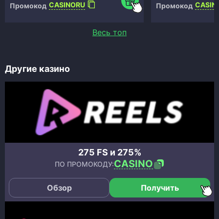
CASINORU
CASIN
Промокод
Промокод
Весь топ
Другие казино
275 FS и 275%
CASINO
ПО ПРОМОКОДУ:
Обзор
Получить