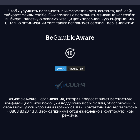
Чтобы улучшить полезность и информативность контента, веб-сайт
собирает файлы cookie. Они позволяют сохранять языковые настройки,
выбирать полезную рекламу и защищать персональную информацию.
С целью оптимизации сайт также использует сервисы веб-аналитики.
BeGambleAware – организация, которая предоставляет бесплатную
конфиденциальную помощь и поддержку всем людям, обеспокоенных
своей или чужой игрой на азартных сайтах. Контактный номер телефона
– 0808 8020 133. Звонки принимаются ежедневно в круглосуточном
режиме.