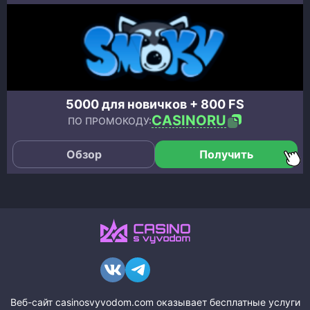
5000 для новичков + 800 FS
CASINORU
ПО ПРОМОКОДУ:
Обзор
Получить
Веб-сайт casinosvyvodom.com оказывает бесплатные услуги