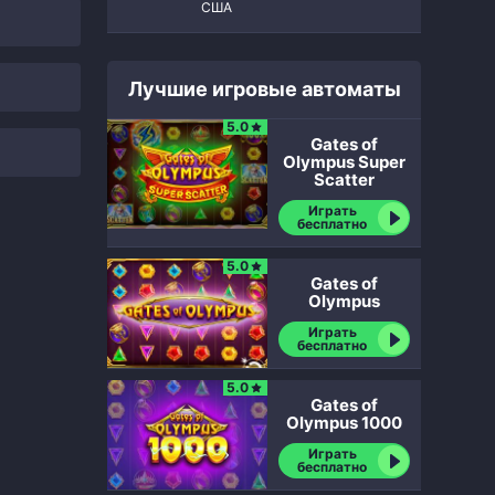
США
Лучшие игровые автоматы
5.0
Gates of
Olympus Super
Scatter
Играть
бесплатно
5.0
Gates of
Olympus
Играть
бесплатно
5.0
Gates of
Olympus 1000
Играть
бесплатно