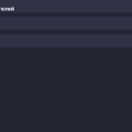
телей