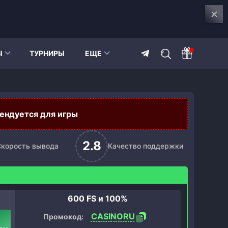
Ы
ТУРНИРЫ
ЕЩЕ
ендуется для игры
2.8
корость вывода
Качество поддержки
600 FS и 100%
CASINORU
Промокод: