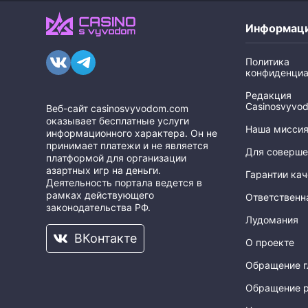
Информац
Политика
конфиденциа
Редакция
Casinosvyvo
Веб-сайт casinosvyvodom.com
оказывает бесплатные услуги
Наша мисси
информационного характера. Он не
принимает платежи и не является
Для соверше
платформой для организации
азартных игр на деньги.
Гарантии ка
Деятельность портала ведется в
рамках действующего
Ответственн
законодательства РФ.
Лудомания
ВКонтакте
О проекте
Обращение г
Обращение р