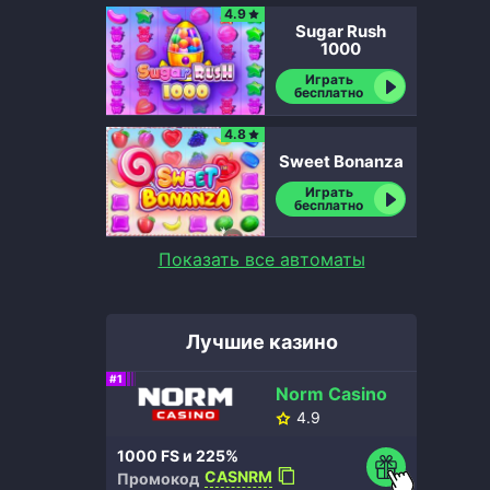
4.9
Sugar Rush
1000
Играть
бесплатно
4.8
Sweet Bonanza
Играть
бесплатно
Показать все автоматы
Лучшие казино
#1
Norm Casino
4.9
1000 FS и 225%
CASNRM
Промокод