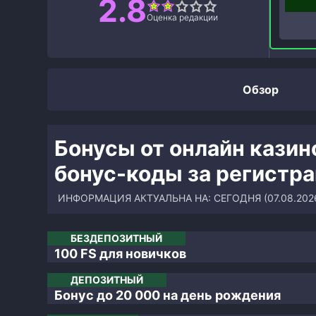
2.8
Оценка редакции
Обзор
Бонусы от онлайн казин
бонус-коды за регистр
ИНФОРМАЦИЯ АКТУАЛЬНА НА: СЕГОДНЯ (07.08.202
БЕЗДЕПОЗИТНЫЙ
100 FS для новичков
ДЕПОЗИТНЫЙ
Бонус до 20 000 на день рождения