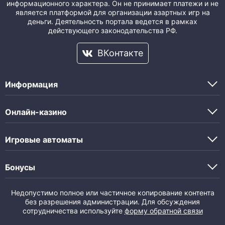
информационного характера. Он не принимает платежи и не
является платформой для организации азартных игр на
деньги. Деятельность портала ведется в рамках
действующего законодательства РФ.
ВКонтакте
Информация
Онлайн-казино
Игровые автоматы
Бонусы
Недопустимо полное или частичное копирование контента
без разрешения администрации. Для обсуждения
сотрудничества используйте
форму обратной связи