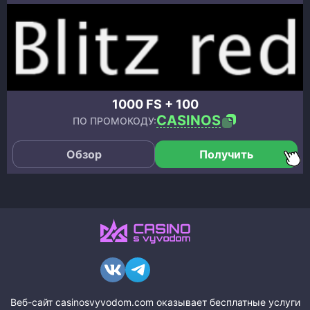
1000 FS + 100
CASINOS
ПО ПРОМОКОДУ:
Обзор
Получить
Веб-сайт casinosvyvodom.com оказывает бесплатные услуги