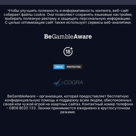
Чтобы улучшить полезность и информативность контента, веб-сайт
собирает файлы cookie. Они позволяют сохранять языковые настройки,
выбирать полезную рекламу и защищать персональную информацию.
С целью оптимизации сайт также использует сервисы веб-аналитики.
BeGambleAware – организация, которая предоставляет бесплатную
конфиденциальную помощь и поддержку всем людям, обеспокоенных
своей или чужой игрой на азартных сайтах. Контактный номер телефона
– 0808 8020 133. Звонки принимаются ежедневно в круглосуточном
режиме.