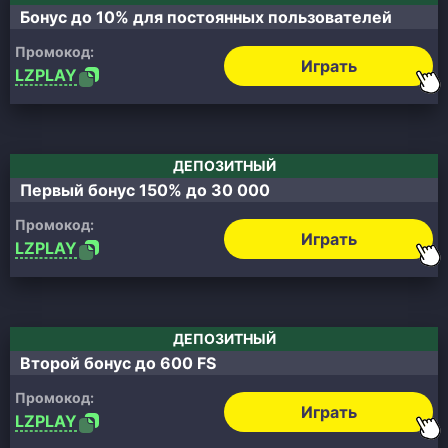
Бонус до 10% для постоянных пользователей
Промокод:
Играть
LZPLAY
ДЕПОЗИТНЫЙ
Первый бонус 150% до 30 000
Промокод:
Играть
LZPLAY
ДЕПОЗИТНЫЙ
Второй бонус до 600 FS
Промокод:
Играть
LZPLAY