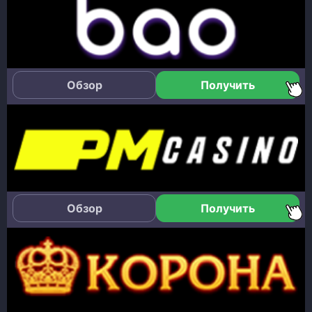
Обзор
Получить
Обзор
Получить