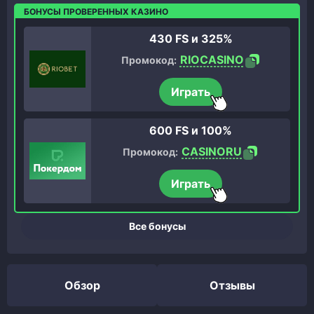
БОНУСЫ ПРОВЕРЕННЫХ КАЗИНО
430 FS и 325%
RIOCASINO
Промокод:
Играть
600 FS и 100%
CASINORU
Промокод:
Играть
Все бонусы
Обзор
Отзывы