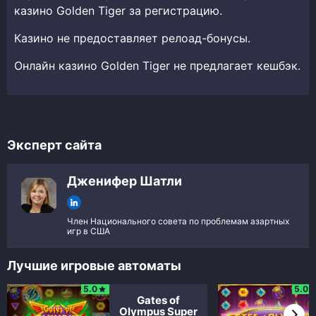
казино Golden Tiger за регистрацию.
Казино не предоставляет релоад-бонусы.
Онлайн казино Golden Tiger не предлагает кешбэк.
Эксперт сайта
Дженифер Шатли
Член Национального совета по проблемам азартных
игр в США
Лучшие игровые автоматы
5.0
5.0
Gates of
Olympus Super