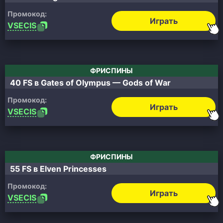
Промокод:
Играть
VSECIS
ФРИСПИНЫ
40 FS в Gates of Olympus — Gods of War
Промокод:
Играть
VSECIS
ФРИСПИНЫ
55 FS в Elven Princesses
Промокод:
Играть
VSECIS