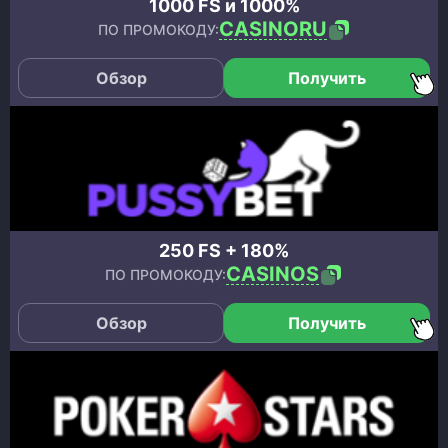
1000 FS и 1000%
CASINORU
ПО ПРОМОКОДУ:
Обзор
Получить
250 FS + 180%
CASINOS
ПО ПРОМОКОДУ:
Обзор
Получить