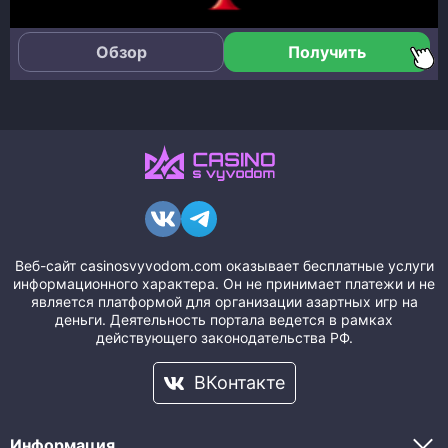
Обзор
Получить
Веб-сайт casinosvyvodom.com оказывает бесплатные услуги
информационного характера. Он не принимает платежи и не
является платформой для организации азартных игр на
деньги. Деятельность портала ведется в рамках
действующего законодательства РФ.
ВКонтакте
Информация