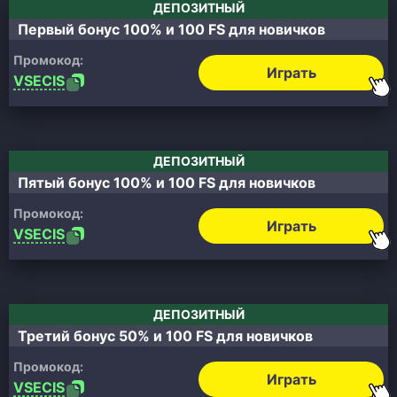
ДЕПОЗИТНЫЙ
Первый бонус 100% и 100 FS для новичков
Промокод:
Играть
VSECIS
ДЕПОЗИТНЫЙ
Пятый бонус 100% и 100 FS для новичков
Промокод:
Играть
VSECIS
ДЕПОЗИТНЫЙ
Третий бонус 50% и 100 FS для новичков
Промокод:
Играть
VSECIS