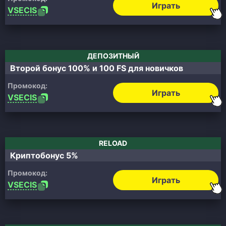
Играть
VSECIS
ДЕПОЗИТНЫЙ
Второй бонус 100% и 100 FS для новичков
Промокод:
Играть
VSECIS
RELOAD
Криптобонус 5%
Промокод:
Играть
VSECIS