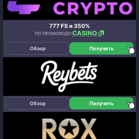
777 FS и 350%
CASINO
ПО ПРОМОКОДУ:
Обзор
Получить
Обзор
Получить