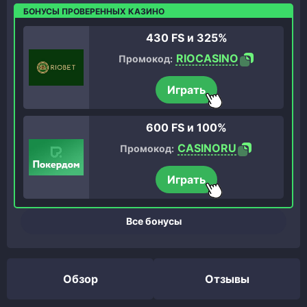
БОНУСЫ ПРОВЕРЕННЫХ КАЗИНО
430 FS и 325%
RIOCASINO
Промокод:
Играть
600 FS и 100%
CASINORU
Промокод:
Играть
Все бонусы
Обзор
Отзывы