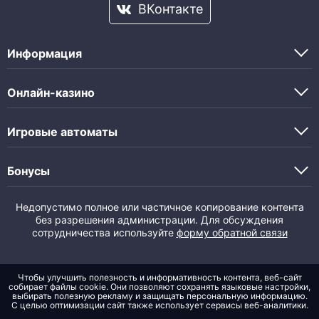
ВКонтакте
Информация
Онлайн-казино
Игровые автоматы
Бонусы
Недопустимо полное или частичное копирование контента
без разрешения администрации. Для обсуждения
сотрудничества используйте
форму обратной связи
Чтобы улучшить полезность и информативность контента, веб-сайт
собирает файлы cookie. Они позволяют сохранять языковые настройки,
выбирать полезную рекламу и защищать персональную информацию.
С целью оптимизации сайт также использует сервисы веб-аналитики.