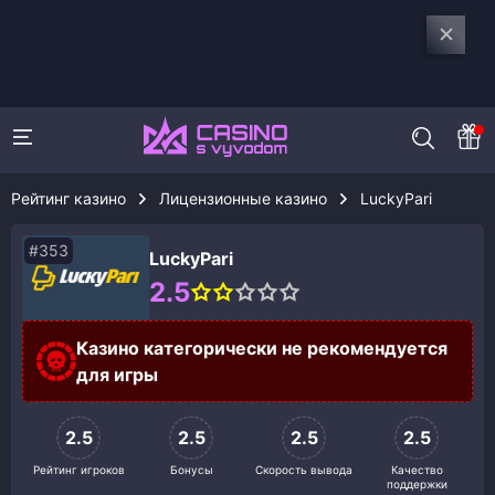
Рейтинг казино
Лицензионные казино
LuckyPari
#353
LuckyPari
2.5
Казино категорически не рекомендуется
для игры
2.5
2.5
2.5
2.5
Рейтинг игроков
Бонусы
Скорость вывода
Качество
поддержки