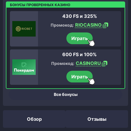
БОНУСЫ ПРОВЕРЕННЫХ КАЗИНО
430 FS и 325%
RIOCASINO
Промокод:
Играть
600 FS и 100%
CASINORU
Промокод:
Играть
Все бонусы
Обзор
Отзывы