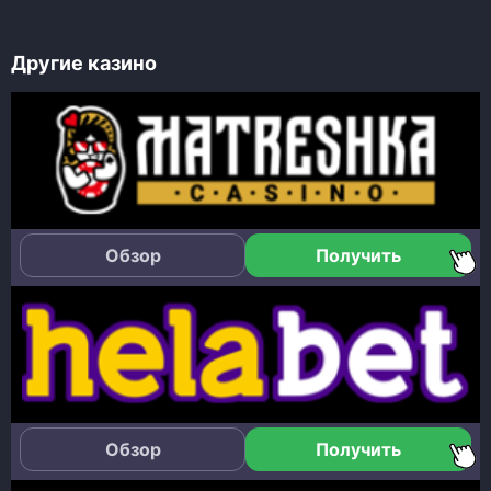
Другие казино
Обзор
Получить
Обзор
Получить