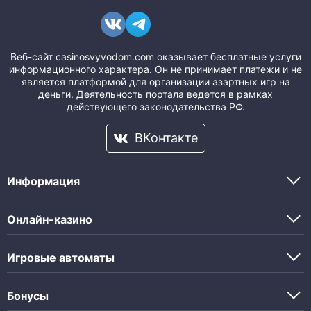
Веб-сайт casinosvyvodom.com оказывает бесплатные услуги
информационного характера. Он не принимает платежи и не
является платформой для организации азартных игр на
деньги. Деятельность портала ведется в рамках
действующего законодательства РФ.
ВКонтакте
Информация
Онлайн-казино
Игровые автоматы
Бонусы