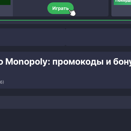
Играть
о Monopoly: промокоды и бон
6)