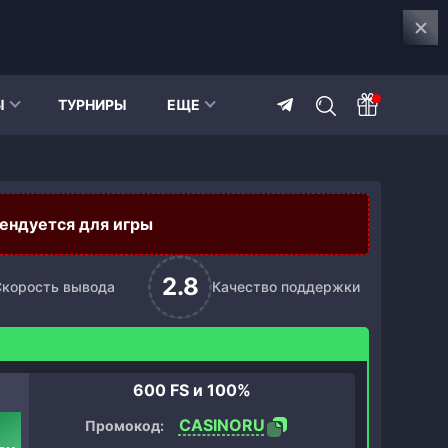
Ы
ТУРНИРЫ
ЕЩЕ
ендуется для игры
2.8
корость вывода
Качество поддержки
600 FS и 100%
CASINORU
Промокод: