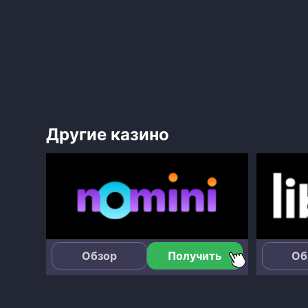
Другие казино
Обзор
Получить
Об