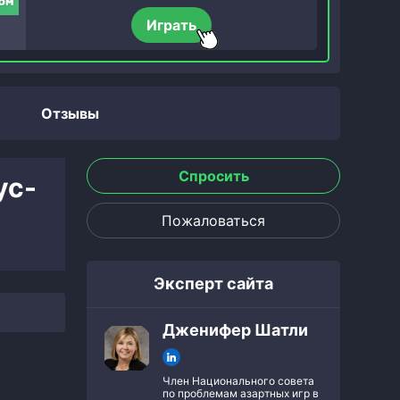
Играть
Отзывы
Спросить
ус-
Пожаловаться
Эксперт сайта
Дженифер Шатли
Член Национального совета
по проблемам азартных игр в