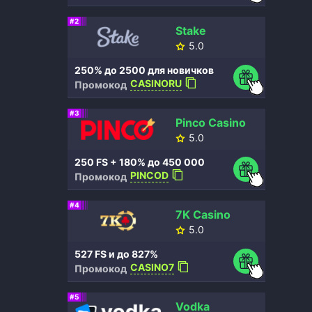
#2
Stake
5.0
250% до 2500 для новичков
CASINORU
Промокод
#3
Pinco Casino
5.0
250 FS + 180% до 450 000
PINCOD
Промокод
#4
7K Casino
5.0
527 FS и до 827%
CASINO7
Промокод
#5
Vodka