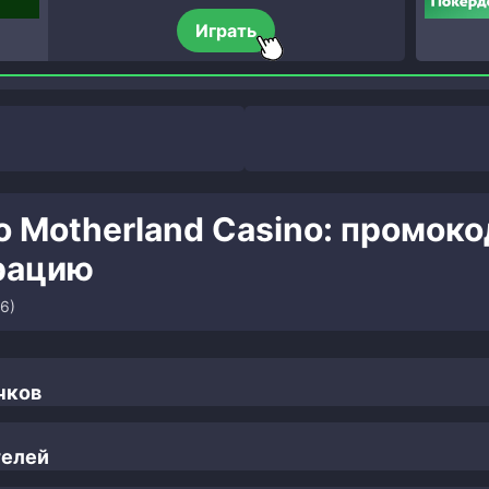
Играть
о Motherland Casino: промок
трацию
6)
чков
телей