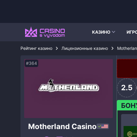
КАЗИНО
ИГР
Рейтинг казино
Лицензионные казино
Motherlan
#364
2.5
БОН
Motherland Casino