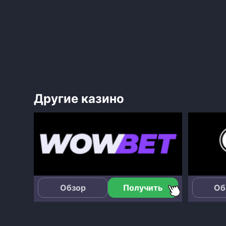
Другие казино
Обзор
Получить
Об