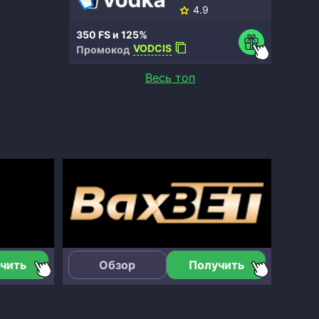
4.9
350 FS и 125%
VODCIS
Промокод
Весь топ
чить
Обзор
Получить