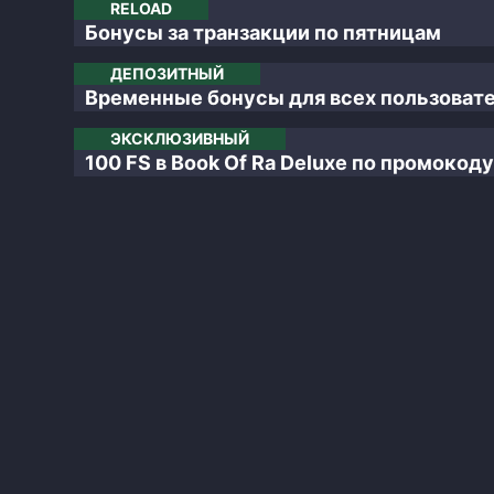
RELOAD
Бонусы за транзакции по пятницам
ДЕПОЗИТНЫЙ
Временные бонусы для всех пользоват
ЭКСКЛЮЗИВНЫЙ
100 FS в Book Of Ra Deluxe по промокоду