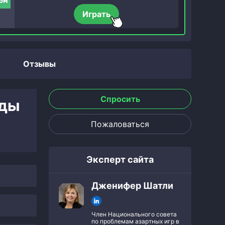
Играть
Отзывы
Спросить
оды
Пожаловаться
Эксперт сайта
Дженифер Шатли
Член Национального совета
по проблемам азартных игр в