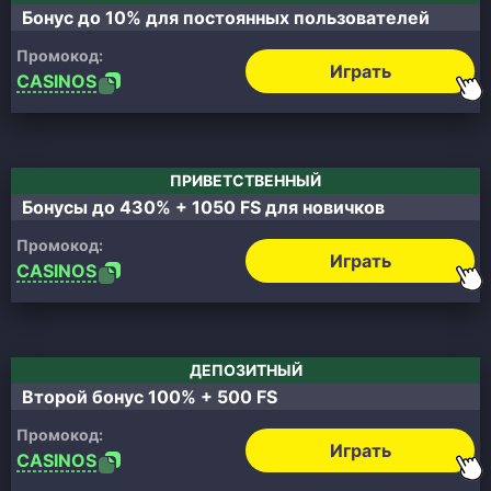
Бонус до 10% для постоянных пользователей
Промокод:
Играть
CASINOS
ПРИВЕТСТВЕННЫЙ
Бонусы до 430% + 1050 FS для новичков
Промокод:
Играть
CASINOS
ДЕПОЗИТНЫЙ
Второй бонус 100% + 500 FS
Промокод:
Играть
CASINOS