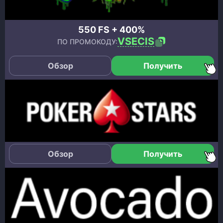
550 FS + 400%
VSECIS
ПО ПРОМОКОДУ:
Обзор
Получить
Обзор
Получить