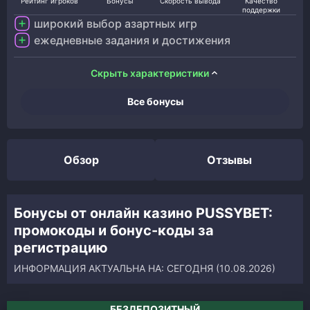
Рейтинг игроков
Бонусы
Скорость вывода
Качество
поддержки
широкий выбор азартных игр
ежедневные задания и достижения
Скрыть характеристики
Все бонусы
Обзор
Отзывы
Бонусы от онлайн казино PUSSYBET:
промокоды и бонус-коды за
регистрацию
ИНФОРМАЦИЯ АКТУАЛЬНА НА: СЕГОДНЯ (10.08.2026)
БЕЗДЕПОЗИТНЫЙ