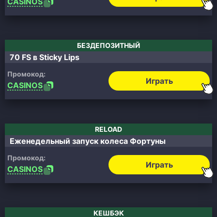
CASINOS
БЕЗДЕПОЗИТНЫЙ
70 FS в Sticky Lips
Промокод:
Играть
CASINOS
RELOAD
Еженедельный запуск колеса Фортуны
Промокод:
Играть
CASINOS
КЕШБЭК