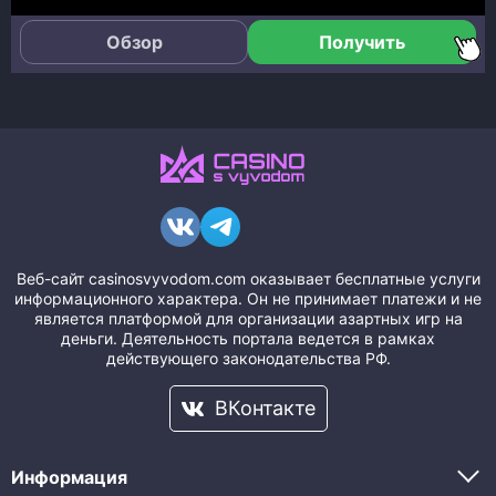
Обзор
Получить
Веб-сайт casinosvyvodom.com оказывает бесплатные услуги
информационного характера. Он не принимает платежи и не
является платформой для организации азартных игр на
деньги. Деятельность портала ведется в рамках
действующего законодательства РФ.
ВКонтакте
Информация