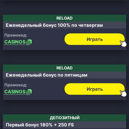
RELOAD
Еженедельный бонус 100% по четвергам
Промокод:
Играть
CASINOS
RELOAD
Еженедельный бонус по пятницам
Промокод:
Играть
CASINOS
ДЕПОЗИТНЫЙ
Первый бонус 180% + 250 FS