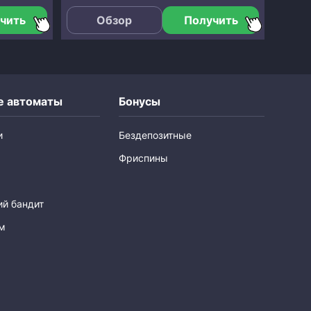
чить
Обзор
Получить
е автоматы
Бонусы
и
Бездепозитные
Фриспины
й бандит
м