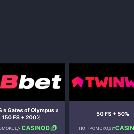
S в Gates of Olympus и
50 FS + 50%
150 FS + 200%
CASINOD
CASI
ОМОКОДУ:
ПО ПРОМОКОДУ: