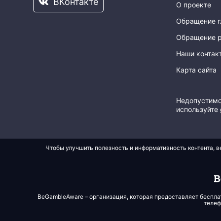
ВКонтакте
О проекте
Обращение г
Обращение р
Наши контак
Карта сайта
Недопустимо
используйте
Чтобы улучшить полезность и информативность контента, 
BeGambleAware – организация, которая предоставляет беспл
телеф