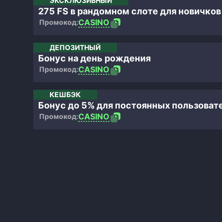
ЭКСКЛЮЗИВНЫЙ
275 FS в рандомном слоте для новичко
CASINO
Промокод:
ДЕПОЗИТНЫЙ
Бонус на день рождения
CASINO
Промокод:
КЕШБЭК
Бонус до 5% для постоянных пользоват
CASINO
Промокод: