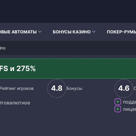
ОВЫЕ АВТОМАТЫ
БОНУСЫ КАЗИНО
ПОКЕР-РУМ
ino
FS и 275%
4.8
4.6
Рейтинг игроков
Бонусы
С
подд
птовалютное
лице