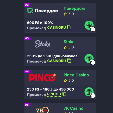
#2
Покердом
5.0
600 FS и 100%
CASINORU
Промокод
#3
Stake
5.0
250% до 2500 для новичков
CASINORU
Промокод
#4
Pinco Casino
5.0
250 FS + 180% до 450 000
PINCOD
Промокод
#5
7K Casino