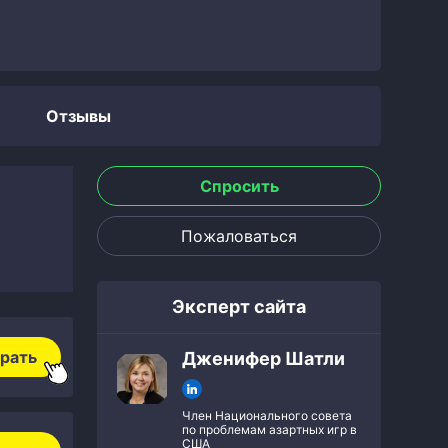
Отзывы
Спросить
Пожаловаться
Эксперт сайта
рать
Дженифер Шатли
Член Национального совета
по проблемам азартных игр в
США