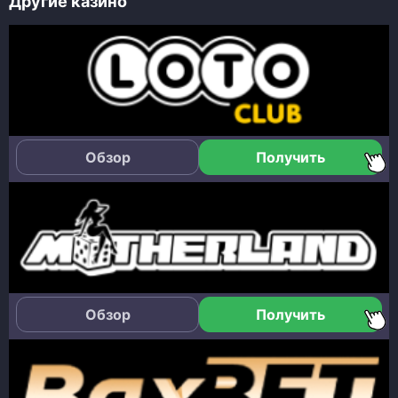
Другие казино
Обзор
Получить
Обзор
Получить