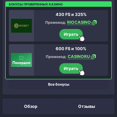
БОНУСЫ ПРОВЕРЕННЫХ КАЗИНО
430 FS и 325%
RIOCASINO
Промокод:
Играть
600 FS и 100%
CASINORU
Промокод:
Играть
Все бонусы
Обзор
Отзывы