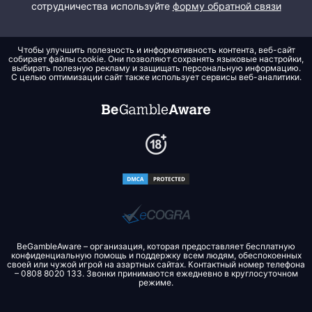
сотрудничества используйте
форму обратной связи
Чтобы улучшить полезность и информативность контента, веб-сайт
собирает файлы cookie. Они позволяют сохранять языковые настройки,
выбирать полезную рекламу и защищать персональную информацию.
С целью оптимизации сайт также использует сервисы веб-аналитики.
BeGambleAware – организация, которая предоставляет бесплатную
конфиденциальную помощь и поддержку всем людям, обеспокоенных
своей или чужой игрой на азартных сайтах. Контактный номер телефона
– 0808 8020 133. Звонки принимаются ежедневно в круглосуточном
режиме.