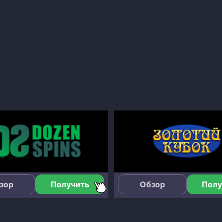
зор
Получить
Обзор
Полу