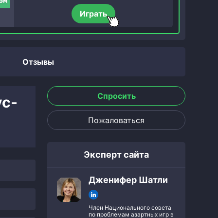
Играть
Отзывы
Спросить
ус-
Пожаловаться
Эксперт сайта
Дженифер Шатли
Член Национального совета
по проблемам азартных игр в