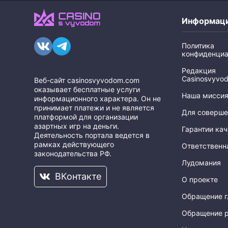
Информац
Политика
конфиденциа
Редакция
Casinosvyvo
Веб-сайт casinosvyvodom.com
оказывает бесплатные услуги
Наша мисси
информационного характера. Он не
принимает платежи и не является
Для соверше
платформой для организации
азартных игр на деньги.
Гарантии ка
Деятельность портала ведется в
рамках действующего
Ответственн
законодательства РФ.
Лудомания
ВКонтакте
О проекте
Обращение г
Обращение р