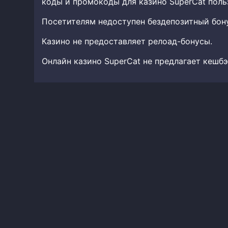
коды и промокоды для казино SuperCat поль
Посетителям недоступен бездепозитный бону
Казино не предоставляет релоад-бонусы.
Онлайн казино SuperCat не предлагает кешбэ