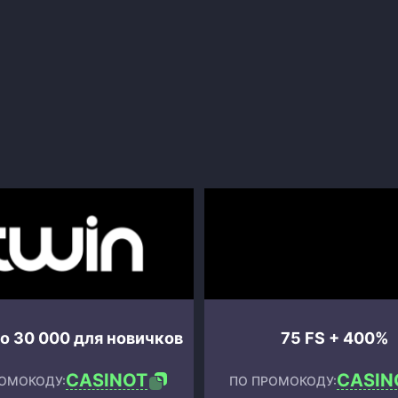
о 30 000 для новичков
75 FS + 400%
CASINOT
CASIN
ОМОКОДУ:
ПО ПРОМОКОДУ: