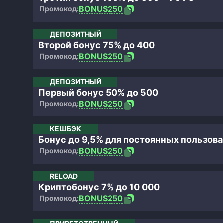
BONUS250
Промокод:
ДЕПОЗИТНЫЙ
Второй бонус 75% до 400
BONUS250
Промокод:
ДЕПОЗИТНЫЙ
Первый бонус 50% до 500
BONUS250
Промокод:
КЕШБЭК
Бонус до 9,5% для постоянных пользов
BONUS250
Промокод:
RELOAD
Криптобонус 7% до 10 000
BONUS250
Промокод: