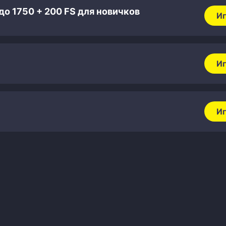
о 1750 + 200 FS для новичков
Иг
Иг
Иг