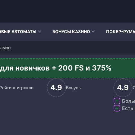
ОВЫЕ АВТОМАТЫ
БОНУСЫ КАЗИНО
ПОКЕР-РУМ
asino
для новичков + 200 FS и 375%
4.9
4.9
Рейтинг игроков
Бонусы
С
Боль
Есть