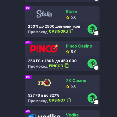
#2
Stake
5.0
250% до 2500 для новичков
CASINORU
Промокод
#3
Pinco Casino
5.0
250 FS + 180% до 450 000
PINCOD
Промокод
#4
7K Casino
5.0
527 FS и до 827%
CASINO7
Промокод
#5
Vodka