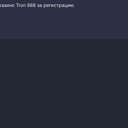
казино Tron 888 за регистрацию.