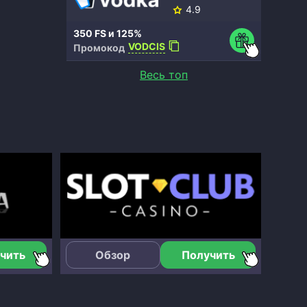
4.9
350 FS и 125%
VODCIS
Промокод
Весь топ
чить
Обзор
Получить