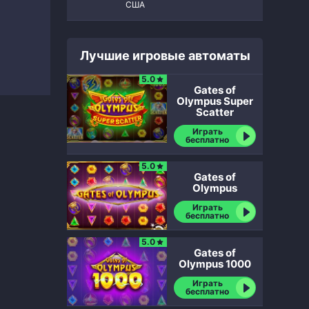
США
Лучшие игровые автоматы
5.0
Gates of
Olympus Super
Scatter
Играть
бесплатно
5.0
Gates of
Olympus
Играть
бесплатно
5.0
Gates of
Olympus 1000
Играть
бесплатно