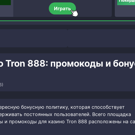
Играть
о Tron 888: промокоды и бону
6)
ересную бонусную политику, которая способствует
ерживать постоянных пользователей. Всего площадка
ды и промокоды для казино Tron 888 расположены на с