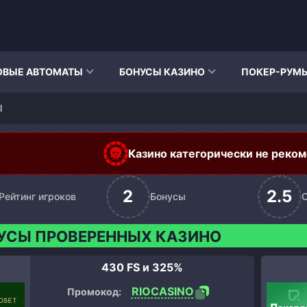
ОВЫЕ АВТОМАТЫ
БОНУСЫ КАЗИНО
ПОКЕР-РУМ
l
Казино категорически не реком
2
2.5
Рейтинг игроков
Бонусы
С
УСЫ ПРОВЕРЕННЫХ КАЗИНО
430 FS и 325%
RIOCASINO
Промокод: