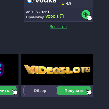
4.9
350 FS и 125%
VODCIS
Промокод
Весь топ
чить
Обзор
Получить