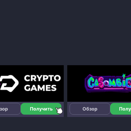
зор
Получить
Обзор
Полу