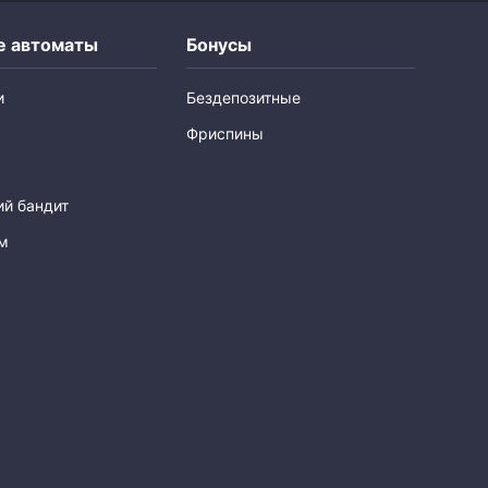
е автоматы
Бонусы
и
Бездепозитные
Фриспины
й бандит
м