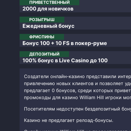
ПРИВЕТСТВЕННЫЙ
2000 для новичков
РОЗЫГРЫШ
Ежедневный бонус
ФРИСПИНЫ
Бонус 100 + 10 FS в покер-руме
ДЕПОЗИТНЫЙ
100% бонус в Live Casino до 100
Создатели онлайн-казино представили интер
привлечению новых клиентов и позволяет уд
предлагает 0 бонусов, среди которых приве
промокоды для казино William Hill игроки мог
Посетителям недоступен бездепозитный бонус 
Казино не предлагает релоад-бонусы.