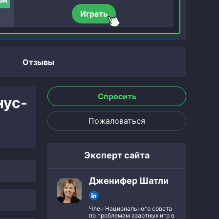
Играть
Отзывы
Спросить
нус-
Пожаловаться
Эксперт сайта
Дженифер Шатли
Член Национального совета
по проблемам азартных игр в