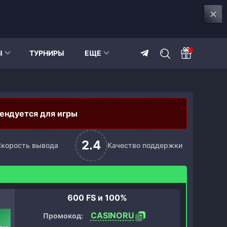
Ы
ТУРНИРЫ
ЕЩЕ
ендуется для игры
2.4
корость вывода
Качество поддержки
600 FS и 100%
CASINORU
Промокод: