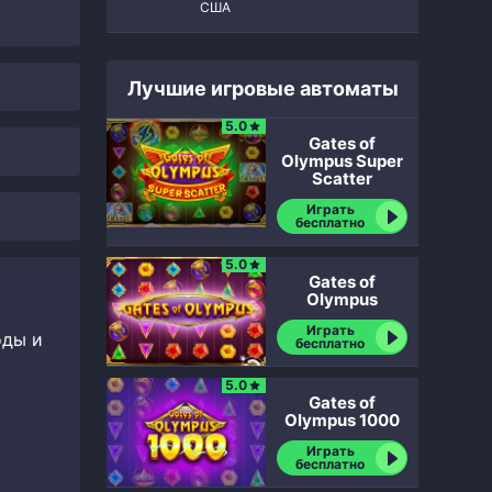
США
Лучшие игровые автоматы
5.0
Gates of
Olympus Super
Scatter
Играть
бесплатно
5.0
Gates of
Olympus
Играть
оды и
бесплатно
5.0
Gates of
Olympus 1000
Играть
бесплатно