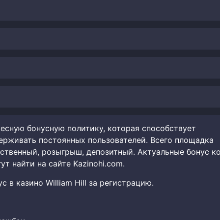
есную бонусную политику, которая способствует
ерживать постоянных пользователей. Всего площадка
тственный, розыгрыш, депозитный. Актуальные бонус к
ут найти на сайте Kazinohi.com.
в казино William Hill за регистрацию.