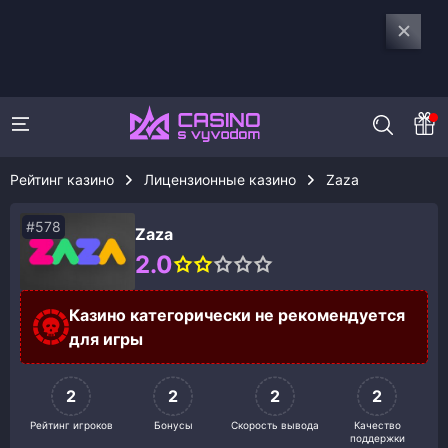
Рейтинг казино
Лицензионные казино
Zaza
#578
Zaza
2.0
Казино категорически не рекомендуется
для игры
2
2
2
2
Рейтинг игроков
Бонусы
Скорость вывода
Качество
поддержки