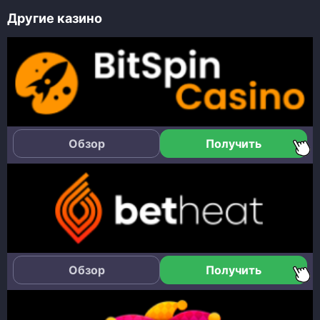
Другие казино
Обзор
Получить
Обзор
Получить