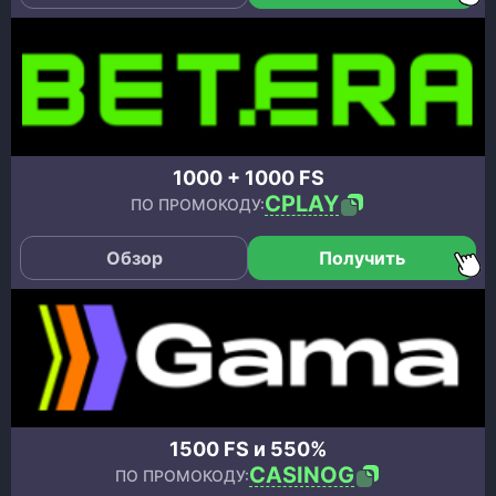
1000 + 1000 FS
CPLAY
ПО ПРОМОКОДУ:
Обзор
Получить
1500 FS и 550%
CASINOG
ПО ПРОМОКОДУ: