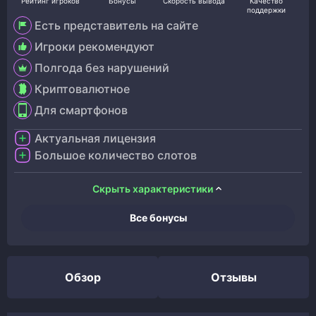
Рейтинг игроков
Бонусы
Скорость вывода
Качество
поддержки
Есть представитель на сайте
Игроки рекомендуют
Полгода без нарушений
Криптовалютное
Для смартфонов
Актуальная лицензия
Большое количество слотов
Скрыть характеристики
Все бонусы
Обзор
Отзывы