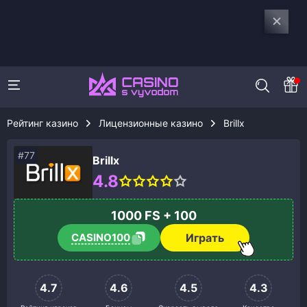
Рейтинг казино
Лицензионные казино
Brillx
#77
Brillx
4.8
1000 FS + 100
Играть
CASINO100
4.7
4.6
4.5
4.3