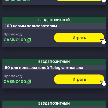
БЕЗДЕПОЗИТНЫЙ
100 новым пользователям
Промокод:
Играть
CASINO100
БЕЗДЕПОЗИТНЫЙ
50 для пользователей Telegram-канала
Промокод:
Играть
CASINO100
БЕЗДЕПОЗИТНЫЙ