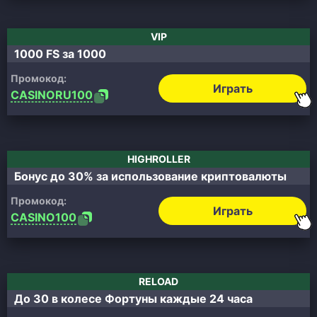
VIP
1000 FS за 1000
Промокод:
Играть
CASINORU100
HIGHROLLER
Бонус до 30% за использование криптовалюты
Промокод:
Играть
CASINO100
RELOAD
До 30 в колесе Фортуны каждые 24 часа