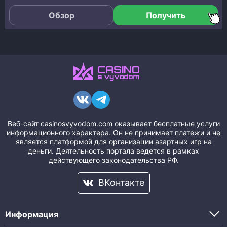
Обзор
Получить
Веб-сайт casinosvyvodom.com оказывает бесплатные услуги
информационного характера. Он не принимает платежи и не
является платформой для организации азартных игр на
деньги. Деятельность портала ведется в рамках
действующего законодательства РФ.
ВКонтакте
Информация