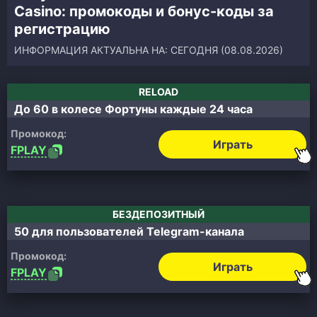
Casino: промокоды и бонус-коды за
регистрацию
ИНФОРМАЦИЯ АКТУАЛЬНА НА: СЕГОДНЯ (08.08.2026)
RELOAD
До 60 в колесе Фортуны каждые 24 часа
Промокод:
Играть
FPLAY
БЕЗДЕПОЗИТНЫЙ
50 для пользователей Telegram-канала
Промокод:
Играть
FPLAY