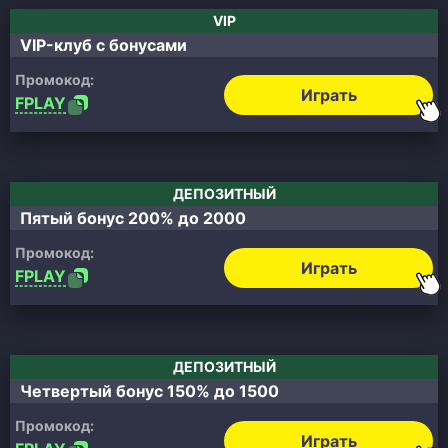
VIP
VIP-клуб с бонусами
Промокод:
Играть
FPLAY
ДЕПОЗИТНЫЙ
Пятый бонус 200% до 2000
Промокод:
Играть
FPLAY
ДЕПОЗИТНЫЙ
Четвертый бонус 150% до 1500
Промокод:
Играть