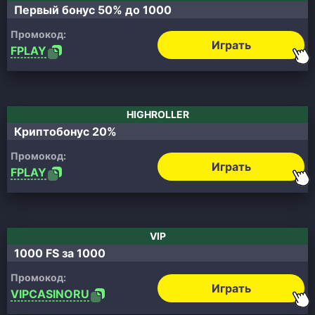
Первый бонус 50% до 1000
Промокод:
Играть
FPLAY
HIGHROLLER
Криптобонус 20%
Промокод:
Играть
FPLAY
VIP
1000 FS за 1000
Промокод:
Играть
VIPCASINORU