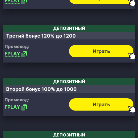
FPLAY
ДЕПОЗИТНЫЙ
Третий бонус 120% до 1200
Промокод:
Играть
FPLAY
ДЕПОЗИТНЫЙ
Второй бонус 100% до 1000
Промокод:
Играть
FPLAY
ДЕПОЗИТНЫЙ