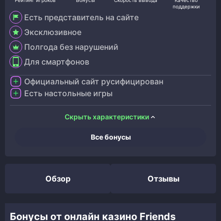
Рейтинг игроков
Бонусы
Скорость вывода
Качество
поддержки
Есть представитель на сайте
Эксклюзивное
Полгода без нарушений
Для смартфонов
Официальный сайт русифицирован
Есть настольные игры
Скрыть характеристики
Все бонусы
Обзор
Отзывы
Бонусы от онлайн казино Friends