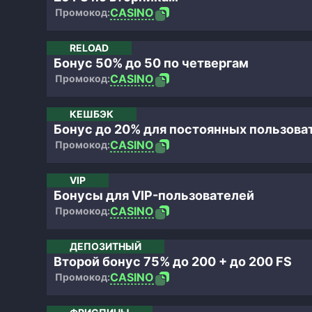
CASINO
Промокод:
RELOAD
Бонус 50% до 50 по четвергам
CASINO
Промокод:
КЕШБЭК
Бонус до 20% для постоянных пользова
CASINO
Промокод:
VIP
Бонусы для VIP-пользователей
CASINO
Промокод:
ДЕПОЗИТНЫЙ
Второй бонус 75% до 200 + до 200 FS
CASINO
Промокод: