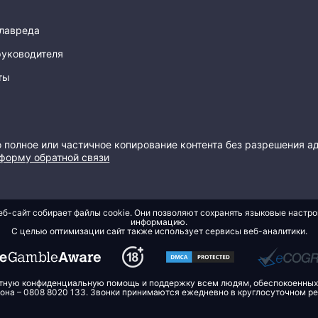
лавреда
уководителя
ты
 полное или частичное копирование контента без разрешения 
форму обратной связи
веб-сайт собирает файлы cookie. Они позволяют сохранять языковые настр
информацию.
С целью оптимизации сайт также использует сервисы веб-аналитики.
атную конфиденциальную помощь и поддержку всем людям, обеспокоенных с
она – 0808 8020 133. Звонки принимаются ежедневно в круглосуточном р