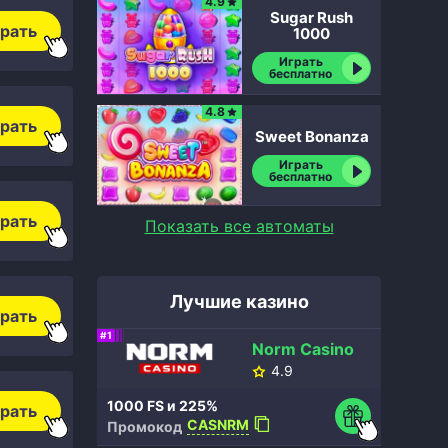
4.9
Sugar Rush
рать
1000
Играть
бесплатно
4.8
рать
Sweet Bonanza
Играть
бесплатно
рать
Показать все автоматы
Лучшие казино
рать
#1
Norm Casino
4.9
1000 FS и 225%
рать
CASNRM
Промокод