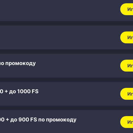
Иг
Иг
 по промокоду
Иг
 + до 1000 FS
Иг
0 + до 900 FS по промокоду
Иг