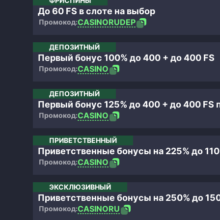
ФРИСПИНЫ
До 60 FS в слоте на выбор
CASINORUDEP
Промокод:
ДЕПОЗИТНЫЙ
Первый бонус 100% до 400 + до 400 FS
CASINO
Промокод:
ДЕПОЗИТНЫЙ
Первый бонус 125% до 400 + до 400 FS
CASINO
Промокод:
ПРИВЕТСТВЕННЫЙ
Приветственные бонусы на 225% до 1100
CASINO
Промокод:
ЭКСКЛЮЗИВНЫЙ
Приветственные бонусы на 250% до 150
CASINORU
Промокод: