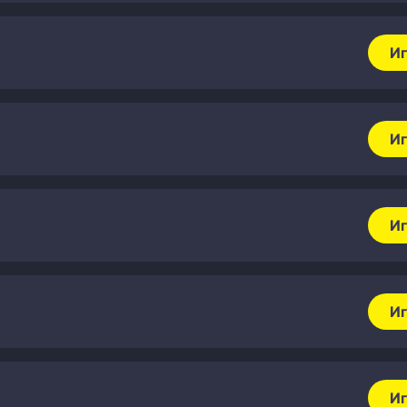
Иг
Иг
Иг
Иг
Иг