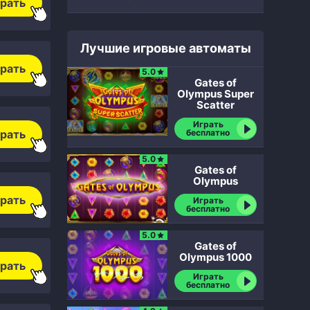
рать
Лучшие игровые автоматы
рать
5.0
Gates of
Olympus Super
Scatter
Играть
рать
бесплатно
5.0
Gates of
Olympus
рать
Играть
бесплатно
5.0
Gates of
Olympus 1000
рать
Играть
бесплатно