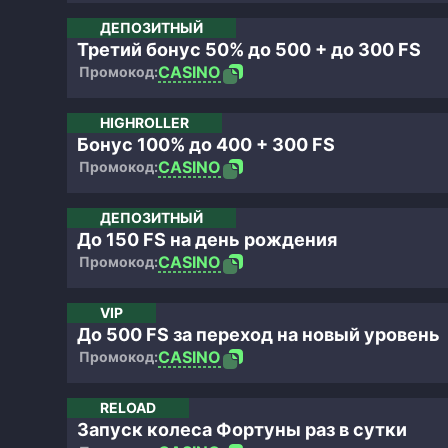
ДЕПОЗИТНЫЙ
Третий бонус 50% до 500 + до 300 FS
CASINO
Промокод:
HIGHROLLER
Бонус 100% до 400 + 300 FS
CASINO
Промокод:
ДЕПОЗИТНЫЙ
До 150 FS на день рождения
CASINO
Промокод:
VIP
До 500 FS за переход на новый уровень
CASINO
Промокод:
RELOAD
Запуск колеса Фортуны раз в сутки