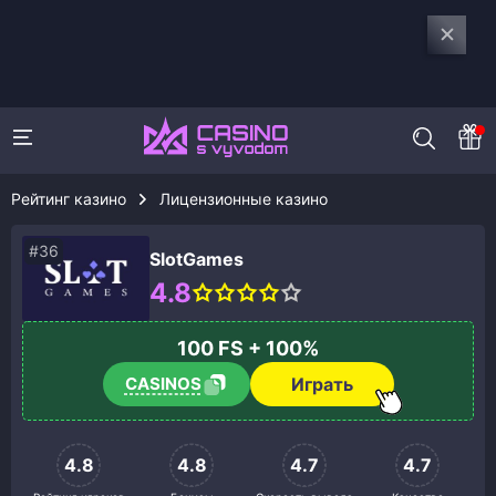
Рейтинг казино
Лицензионные казино
#36
SlotGames
4.8
100 FS + 100%
Играть
CASINOS
4.8
4.8
4.7
4.7