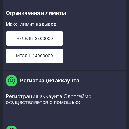
Ограничения и лимиты
Макс. лимит на вывод
НЕДЕЛЯ: 3500000
МЕСЯЦ: 14000000
Регистрация аккаунта
Регистрация аккаунта Слотгеймс
осуществляется с помощью: