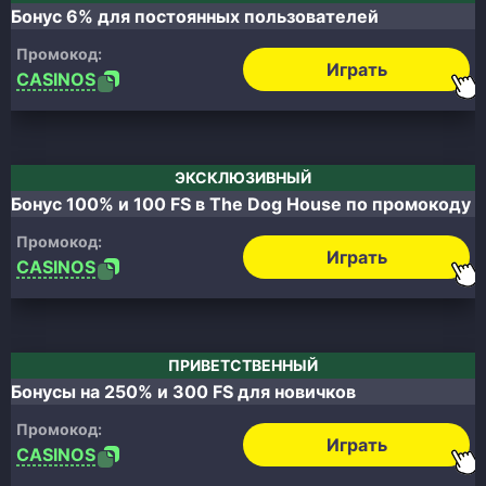
Бонус 6% для постоянных пользователей
Промокод:
Играть
CASINOS
ЭКСКЛЮЗИВНЫЙ
Бонус 100% и 100 FS в The Dog House по промокоду
Промокод:
Играть
CASINOS
ПРИВЕТСТВЕННЫЙ
Бонусы на 250% и 300 FS для новичков
Промокод:
Играть
CASINOS