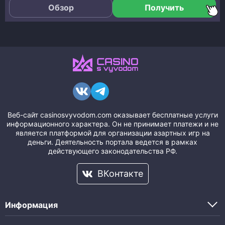
Обзор
Получить
Веб-сайт casinosvyvodom.com оказывает бесплатные услуги
информационного характера. Он не принимает платежи и не
является платформой для организации азартных игр на
деньги. Деятельность портала ведется в рамках
действующего законодательства РФ.
ВКонтакте
Информация