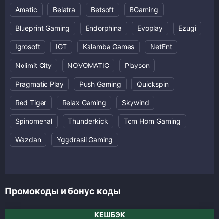
Amatic
Belatra
Betsoft
BGaming
Blueprint Gaming
Endorphina
Evoplay
Ezugi
Igrosoft
IGT
Kalamba Games
NetEnt
Nolimit City
NOVOMATIC
Playson
Pragmatic Play
Push Gaming
Quickspin
Red Tiger
Relax Gaming
Skywind
Spinomenal
Thunderkick
Tom Horn Gaming
Wazdan
Yggdrasil Gaming
Промокоды и бонус коды
КЕШБЭК