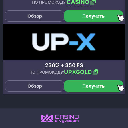
CASINO
ПО ПРОМОКОДУ:
Обзор
Получить
230% + 350 FS
UPXGOLD
ПО ПРОМОКОДУ:
Обзор
Получить