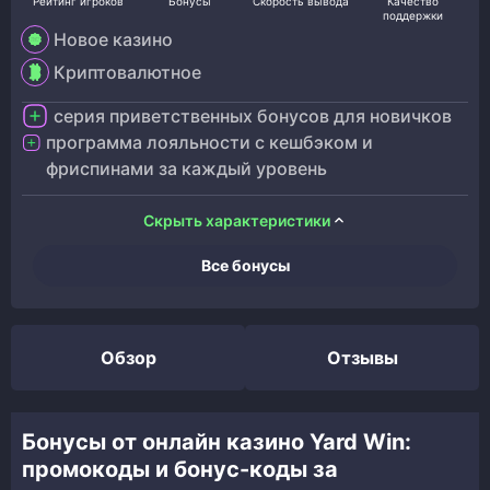
Рейтинг игроков
Бонусы
Скорость вывода
Качество
поддержки
Новое казино
Криптовалютное
серия приветственных бонусов для новичков
программа лояльности с кешбэком и
фриспинами за каждый уровень
Скрыть характеристики
Все бонусы
Обзор
Отзывы
Бонусы от онлайн казино Yard Win:
промокоды и бонус-коды за