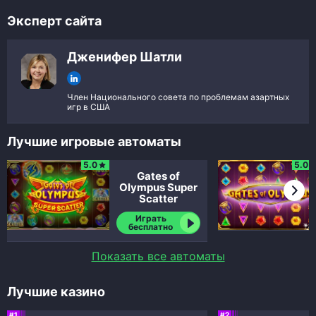
Эксперт сайта
Дженифер Шатли
Член Национального совета по проблемам азартных
игр в США
Лучшие игровые автоматы
5.0
5.0
Gates of
Olympus Super
Scatter
Играть
бесплатно
Показать все автоматы
Лучшие казино
#1
#2