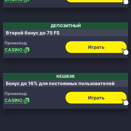
ДЕПОЗИТНЫЙ
Второй бонус до 75 FS
Промокод:
Играть
CASINO
КЕШБЭК
Бонус до 16% для постоянных пользователей
Промокод:
Играть
CASINO