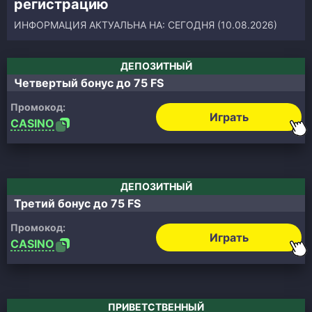
регистрацию
ИНФОРМАЦИЯ АКТУАЛЬНА НА: СЕГОДНЯ (10.08.2026)
ДЕПОЗИТНЫЙ
Четвертый бонус до 75 FS
Промокод:
Играть
CASINO
ДЕПОЗИТНЫЙ
Третий бонус до 75 FS
Промокод:
Играть
CASINO
ПРИВЕТСТВЕННЫЙ