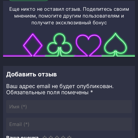
Еще никто не оставил отзыв. Поделитесь своим
мнением, помогите другим пользователям и
получите эксклюзивный бонус
Добавить отзыв
Ваш адрес email не будет опубликован.
Обязательные поля помечены
*
Ваша оценка