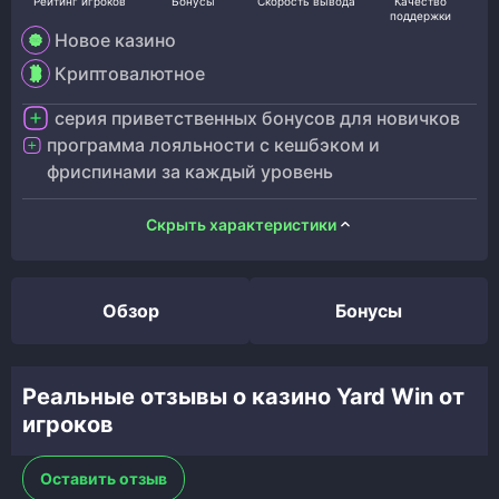
Рейтинг игроков
Бонусы
Скорость вывода
Качество
поддержки
Новое казино
Криптовалютное
серия приветственных бонусов для новичков
программа лояльности с кешбэком и
фриспинами за каждый уровень
Скрыть характеристики
Обзор
Бонусы
Реальные отзывы о казино Yard Win от
игроков
Оставить отзыв