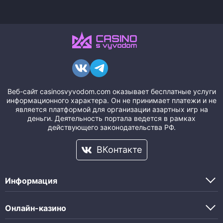
Веб-сайт casinosvyvodom.com оказывает бесплатные услуги
информационного характера. Он не принимает платежи и не
является платформой для организации азартных игр на
деньги. Деятельность портала ведется в рамках
действующего законодательства РФ.
ВКонтакте
Информация
Онлайн-казино