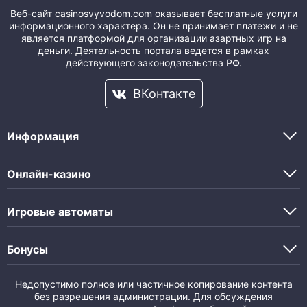
Веб-сайт casinosvyvodom.com оказывает бесплатные услуги
информационного характера. Он не принимает платежи и не
является платформой для организации азартных игр на
деньги. Деятельность портала ведется в рамках
действующего законодательства РФ.
ВКонтакте
Информация
Онлайн-казино
Игровые автоматы
Бонусы
Недопустимо полное или частичное копирование контента
без разрешения администрации. Для обсуждения