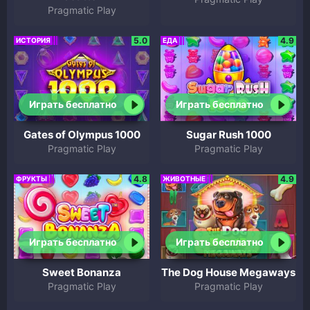
Pragmatic Play
5.0
4.9
ИСТОРИЯ
ЕДА
Играть бесплатно
Играть бесплатно
Gates of Olympus 1000
Sugar Rush 1000
Pragmatic Play
Pragmatic Play
4.8
4.9
ФРУКТЫ
ЖИВОТНЫЕ
Играть бесплатно
Играть бесплатно
Sweet Bonanza
The Dog House Megaways
Pragmatic Play
Pragmatic Play