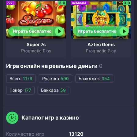
3.0
3.0
777
АЛМАЗЫ
Играть бесплатно
Играть бесплатно
Super 7s
Aztec Gems
Pragmatic Play
Pragmatic Play
Игра онлайн на реальные деньги
Всего
1179
Рулетка
590
Блэкджек
354
Покер
177
Баккара
59
Каталог игр в казино
Количество игр
13120