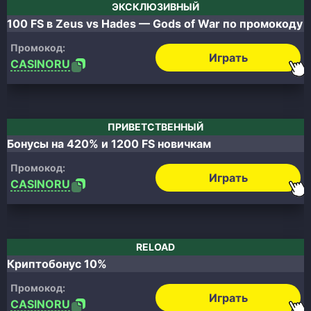
ЭКСКЛЮЗИВНЫЙ
100 FS в Zeus vs Hades — Gods of War по промокоду
Промокод:
Играть
CASINORU
ПРИВЕТСТВЕННЫЙ
Бонусы на 420% и 1200 FS новичкам
Промокод:
Играть
CASINORU
RELOAD
Криптобонус 10%
Промокод:
Играть
CASINORU