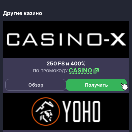
Другие казино
250 FS и 400%
CASINO
ПО ПРОМОКОДУ:
Обзор
Получить