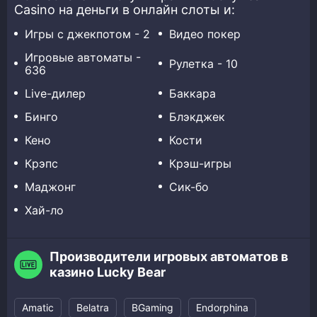
Casino на деньги в онлайн слоты и:
Игры с джекпотом - 2
Видео покер
Игровые автоматы -
Рулетка - 10
636
Live-дилер
Баккара
Бинго
Блэкджек
Кено
Кости
Крэпс
Крэш-игры
Маджонг
Сик-бо
Хай-ло
Производители игровых автоматов в
казино Lucky Bear
Amatic
Belatra
BGaming
Endorphina