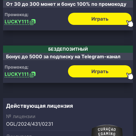
От 30 до 300 монет и бонус 100% по промокоду
Промокод:
Играть
LUCKY111
БЕЗДЕПОЗИТНЫЙ
Бонус до 5000 за подписку на Telegram-канал
Промокод:
Играть
LUCKY111
Действующая лицензия
№ лицензии
OGL/2024/431/0231