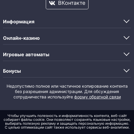
ВКонтакте
Информация
Онлайн-казино
Игровые автоматы
Бонусы
Недопустимо полное или частичное копирование контента
без разрешения администрации. Для обсуждения
сотрудничества используйте
форму обратной связи
Чтобы улучшить полезность и информативность контента, веб-сайт
собирает файлы cookie. Они позволяют сохранять языковые настройки,
выбирать полезную рекламу и защищать персональную информацию.
С целью оптимизации сайт также использует сервисы веб-аналитики.