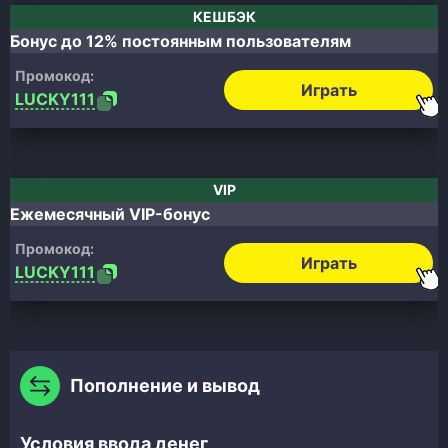
КЕШБЭК
Бонус до 12% постоянным пользователям
Промокод:
Играть
LUCKY111
VIP
Ежемесячный VIP-бонус
Промокод:
Играть
LUCKY111
Пополнение и вывод
Условия ввода денег