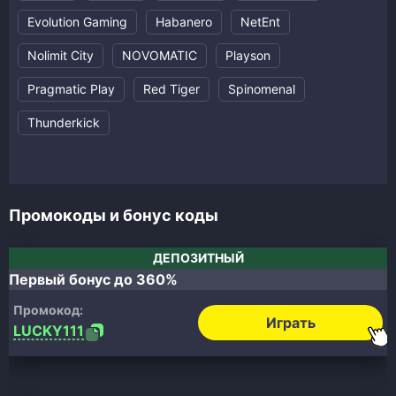
Evolution Gaming
Habanero
NetEnt
Nolimit City
NOVOMATIC
Playson
Pragmatic Play
Red Tiger
Spinomenal
Thunderkick
Промокоды и бонус коды
ДЕПОЗИТНЫЙ
Первый бонус до 360%
Промокод:
Играть
LUCKY111