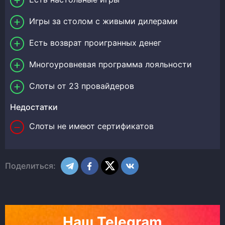
Игры за столом с живыми дилерами
Есть возврат проигранных денег
Многоуровневая программа лояльности
Слоты от 23 провайдеров
Недостатки
Слоты не имеют сертификатов
Поделиться:
Наш Telegram