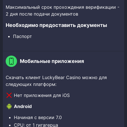
Максимальный срок прохождения верификации -
2 дня после подачи документов
Необходимо предоставить документы
Паспорт
Мобильные приложения
Скачать клиент LuckyBear Casino можно для
следующих платформ:
Нет приложения для iOS
Android
Начиная с версии 7.0
CPU: от 1 гигагерца