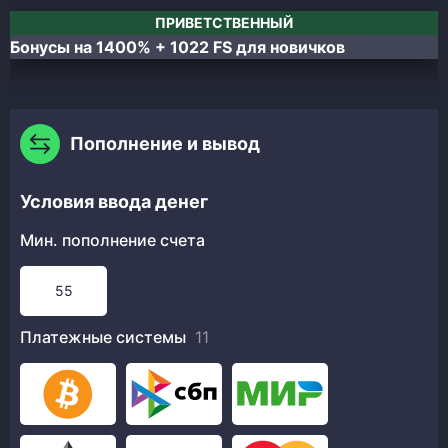
ПРИВЕТСТВЕННЫЙ
Бонусы на 1400% + 1022 FS для новичков
Пополнение и вывод
Условия ввода денег
Мин. пополнение счета
55
Платежные системы