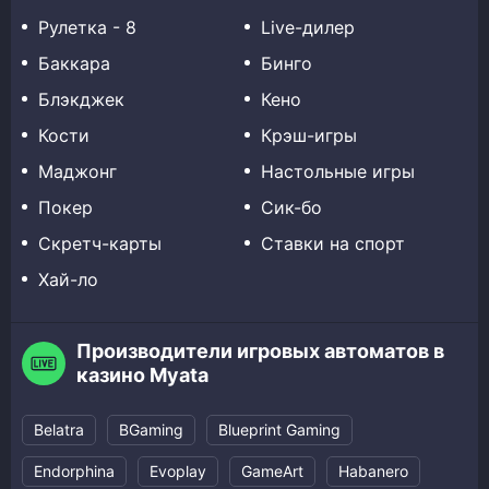
Рулетка - 8
Live-дилер
Баккара
Бинго
Блэкджек
Кено
Кости
Крэш-игры
Маджонг
Настольные игры
Покер
Сик-бо
Скретч-карты
Ставки на спорт
Хай-ло
Производители игровых автоматов в
казино Myata
Belatra
BGaming
Blueprint Gaming
Endorphina
Evoplay
GameArt
Habanero