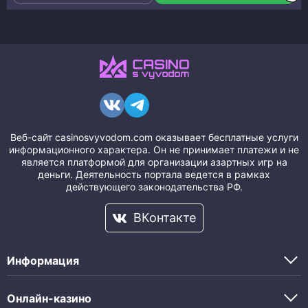
Веб-сайт casinosvyvodom.com оказывает бесплатные услуги
информационного характера. Он не принимает платежи и не
является платформой для организации азартных игр на
деньги. Деятельность портала ведется в рамках
действующего законодательства РФ.
ВКонтакте
Информация
Онлайн-казино