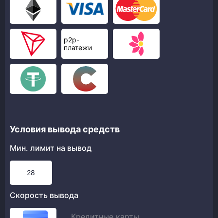
p2p-
платежи
Условия вывода средств
Мин. лимит на вывод
28
Скорость вывода
Кредитные карты