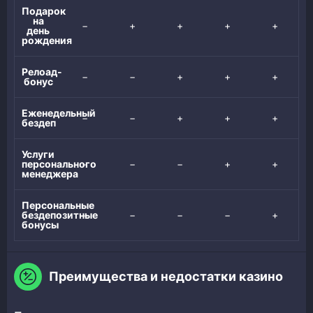
Подарок
на
−
+
+
+
+
день
рождения
Релоад-
−
−
+
+
+
бонус
Еженедельный
−
−
+
+
+
бездеп
Услуги
персонального
−
−
−
+
+
менеджера
Персональные
бездепозитные
−
−
−
−
+
бонусы
Преимущества и недостатки казино