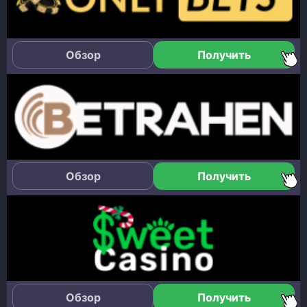
Обзор
Получить
Обзор
Получить
Обзор
Получить