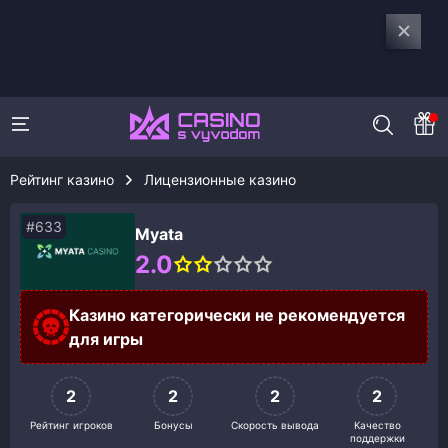
Рейтинг казино
Лицензионные казино
#633
Myata
2.0
Казино категорически не рекомендуется
для игры
2
2
2
2
Рейтинг игроков
Бонусы
Скорость вывода
Качество
поддержки