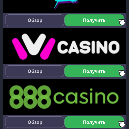
Обзор
Получить
Обзор
Получить
Обзор
Получить