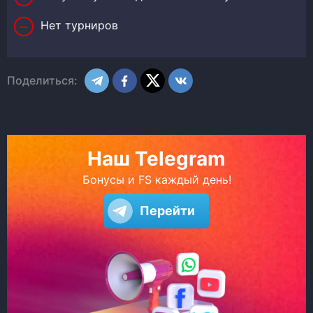
Нет турниров
Поделиться:
Наш Telegram
Бонусы и FS каждый день!
Перейти