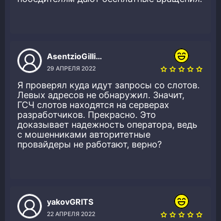
AsentzioGilligan
29 АПРЕЛЯ 2022
Я проверял куда идут запросы со слотов.
Левых адресов не обнаружил. Значит,
ГСЧ слотов находятся на серверах
разработчиков. Прекрасно. Это
доказывает надежность оператора, ведь
с мошенниками авторитетные
провайдеры не работают, верно?
yakovGRITS
22 АПРЕЛЯ 2022