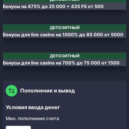
Бонусы на 475% до 25 000 + 435 FS от 500
ДЕПОЗИТНЫЙ
Бонусы для live casino на 1000% до 85 000 от 5000
ДЕПОЗИТНЫЙ
Бонусы для live casino на 700% до 75 000 от 1500
Пополнение и вывод
Условия ввода денег
Мин. пополнение счета