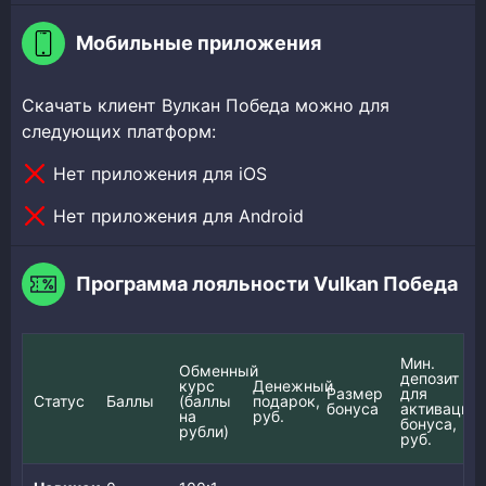
Мобильные приложения
Скачать клиент Вулкан Победа можно для
следующих платформ:
Нет приложения для iOS
Нет приложения для Android
Программа лояльности Vulkan Победа
Мин.
Обменный
депозит
курс
Денежный
Размер
для
Статус
Баллы
(баллы
подарок,
бонуса
активации
на
руб.
бонуса,
рубли)
руб.