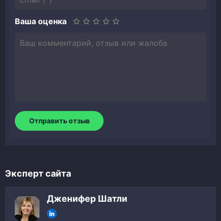
Ваша оценка
Эксперт сайта
Дженифер Шатли