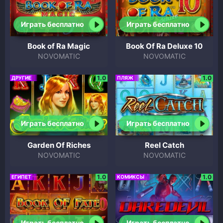
Играть бесплатно
Играть бесплатно
Book of Ra Magic
Book Of Ra Deluxe 10
NOVOMATIC
NOVOMATIC
1.0
1.0
ДРУГИЕ
ПЛЯЖ
Играть бесплатно
Играть бесплатно
Garden Of Riches
Reel Catch
NOVOMATIC
NOVOMATIC
1.0
1.0
ЕГИПЕТ
КОМИКСЫ
Играть бесплатно
Играть бесплатно