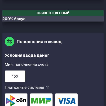
ПРИВЕТСТВЕННЫЙ
200% бонус
Пополнение и вывод
Условия ввода денег
Мин. пополнение счета
100
Платежные системы