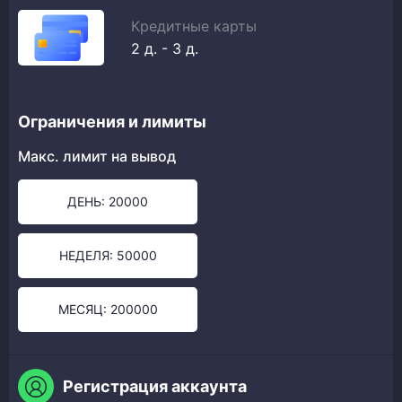
Кредитные карты
2 д. - 3 д.
Ограничения и лимиты
Макс. лимит на вывод
ДЕНЬ: 20000
НЕДЕЛЯ: 50000
МЕСЯЦ: 200000
Регистрация аккаунта