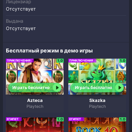
Лицензиар
Отсутствует
Выдана
Отсутствует
Бесплатный режим в демо игры
1.0
1.0
ПРИКЛЮЧЕНИЯ
ПРИКЛЮЧЕНИЯ
Играть бесплатно
Играть бесплатно
Azteca
Skazka
Playtech
Playtech
1.0
1.0
ЕГИПЕТ
ЕГИПЕТ