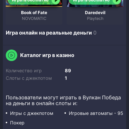
Book of Fate
Daredevil
NOVOMATIC
Playtech
Игра онлайн на реальные деньги
Каталог игр в казино
Количество игр
89
Слоты с джекпотом
1
Пользователи могут играть в Вулкан Победа
на деньги в онлайн слоты и:
Игры с джекпотом
Игровые автоматы - 95
Покер