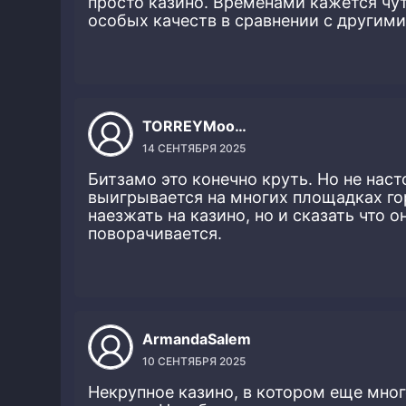
просто казино. Временами кажется чут
особых качеств в сравнении с другими
TORREYMooMoo
14 СЕНТЯБРЯ 2025
Битзамо это конечно круть. Но не нас
выигрывается на многих площадках гор
наезжать на казино, но и сказать что 
поворачивается.
ArmandaSalem
10 СЕНТЯБРЯ 2025
Некрупное казино, в котором еще мно