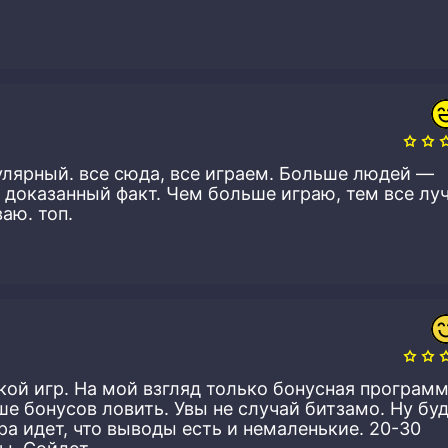
улярный. все сюда, все играем. Больше людей —
 доказанный факт. Чем больше играю, тем все л
аю. топ.
кой игр. На мой взгляд только бонусная програм
ше бонусов ловить. Увы не случай битзамо. Ну бу
ра идет, что выводы есть и немаленькие. 20-30