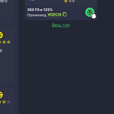
него
4.9
350 FS и 125%
VODCIS
Промокод
Весь топ
е