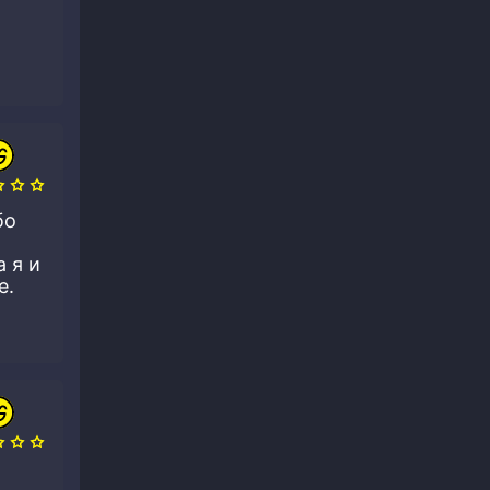
бо
 я и
е.