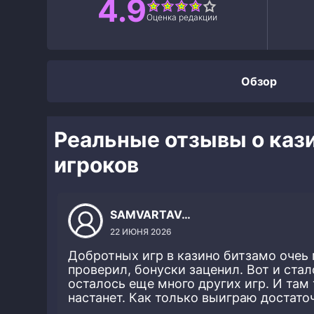
4.9
Оценка редакции
Обзор
Реальные отзывы о кази
игроков
SAMVARTAVegimite
22 ИЮНЯ 2026
Добротных игр в казино битзамо очеь 
проверил, бонуски заценил. Вот и стал
осталось еще много других игр. И там
настанет. Как только выиграю достато