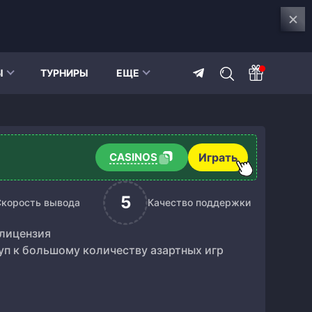
Ы
ТУРНИРЫ
ЕЩЕ
Играть
CASINOS
5
корость вывода
Качество поддержки
 лицензия
уп к большому количеству азартных игр