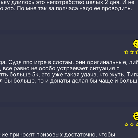
ьку длилось это непотребство целых 2 дня. И не
о это. По мне так за полчаса надо ее проводить.
а. Судя ппо игре в слотам, они оригинальные, ли
, все равно не особо устраевает ситуация с
ь больше 5к, это уже такая удача, что жуть. Типа
л бы больше, то и донаты делал бы чаще и больш
ние приносят призовых достаточно, чтобы