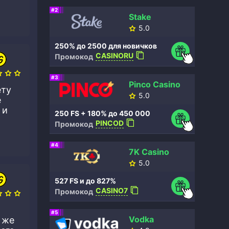
#2
Stake
5.0
250% до 2500 для новичков
CASINORU
Промокод
#3
Pinco Casino
ету
5.0
е
 и
250 FS + 180% до 450 000
PINCOD
Промокод
#4
7K Casino
5.0
527 FS и до 827%
CASINO7
Промокод
#5
Vodka
 же