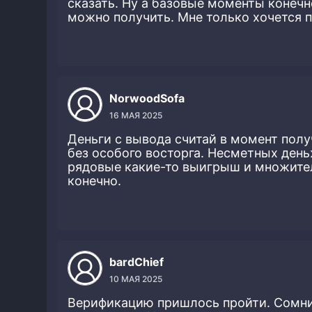
сказать. Ну а базовые моменты конечн
можно получить. Мне только хочется п
NorwoodSofa
16 МАЯ 2025
Деньги с вывода считай в момент получ
без особого восторга. Несметных ден
рядовые какие-то выигрыш и множите
конечно.
bardChief
10 МАЯ 2025
Верификацию пришлось пройти. Сомнит