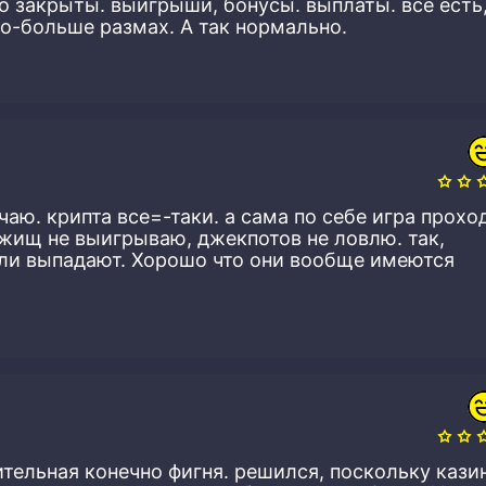
о закрыты. выигрыши, бонусы. выплаты. все есть,
о-больше размах. А так нормально.
аю. крипта все=-таки. а сама по себе игра прохо
ьжищ не выигрываю, джекпотов не ловлю. так,
ли выпадают. Хорошо что они вообще имеются
ельная конечно фигня. решился, поскольку кази