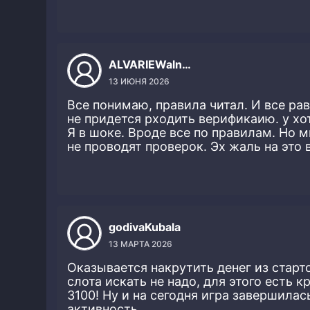
ALVARIEWalnut
13 ИЮНЯ 2026
Все понимаю, правила читал. И все ра
не придется рходить верификаию. у хот
Я в шоке. Вроде все по правилам. Но м
не проводят проверок. Эх жаль на это
godivaKubala
13 МАРТА 2026
Оказывается накрутить денег из старт
слота искать не надо, для этого есть 
3100! Ну и на сегодня игра завершилас
активность.