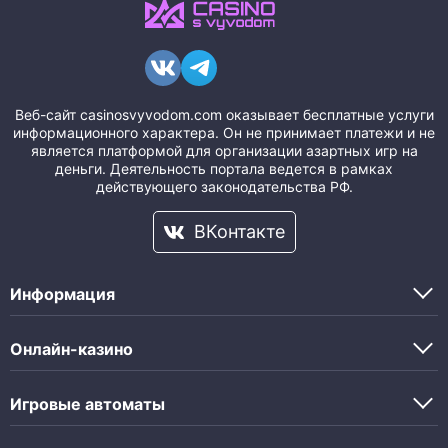
Веб-сайт casinosvyvodom.com оказывает бесплатные услуги
информационного характера. Он не принимает платежи и не
является платформой для организации азартных игр на
деньги. Деятельность портала ведется в рамках
действующего законодательства РФ.
ВКонтакте
Информация
Онлайн-казино
Игровые автоматы