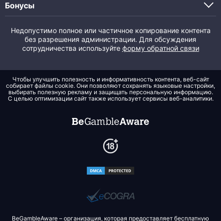
Бонусы
Недопустимо полное или частичное копирование контента
без разрешения администрации. Для обсуждения
сотрудничества используйте
форму обратной связи
Чтобы улучшить полезность и информативность контента, веб-сайт
собирает файлы cookie. Они позволяют сохранять языковые настройки,
выбирать полезную рекламу и защищать персональную информацию.
С целью оптимизации сайт также использует сервисы веб-аналитики.
BeGambleAware – организация, которая предоставляет бесплатную