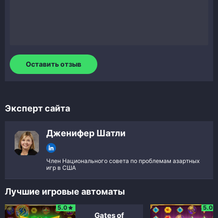
Эксперт сайта
Дженифер Шатли
Член Национального совета по проблемам азартных
игр в США
Лучшие игровые автоматы
5.0
5.0
Gates of