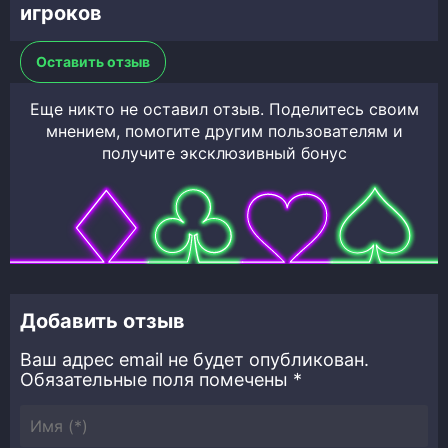
игроков
Оставить отзыв
Еще никто не оставил отзыв. Поделитесь своим
мнением, помогите другим пользователям и
получите эксклюзивный бонус
Добавить отзыв
Ваш адрес email не будет опубликован.
Обязательные поля помечены
*