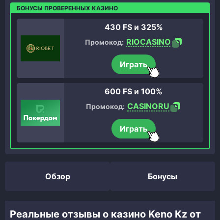
БОНУСЫ ПРОВЕРЕННЫХ КАЗИНО
430 FS и 325%
RIOCASINO
Промокод:
Играть
600 FS и 100%
CASINORU
Промокод:
Играть
Обзор
Бонусы
Реальные отзывы о казино Keno Kz от