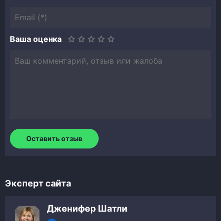
Ваша оценка
Эксперт сайта
Дженифер Шатли