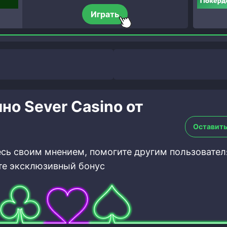
Играть
но Sever Casino от
Оставить
есь своим мнением, помогите другим пользовател
те эксклюзивный бонус