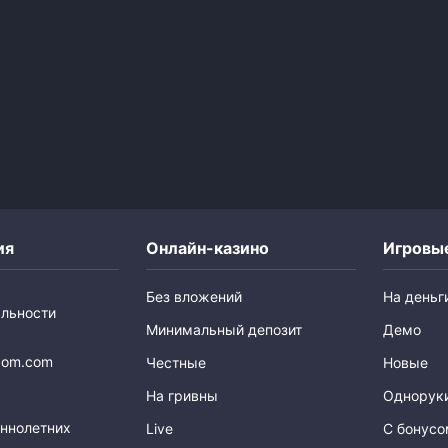
ия
Онлайн-казино
Игровы
Без вложений
На деньг
льности
Минимальный депозит
Демо
dom.com
Честные
Новые
я
На гривны
Одноруки
ннолетних
Live
С бонусо