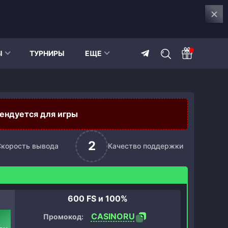
Ы
ТУРНИРЫ
ЕЩЕ
ендуется для игры
2
корость вывода
Качество поддержки
600 FS и 100%
CASINORU
Промокод: