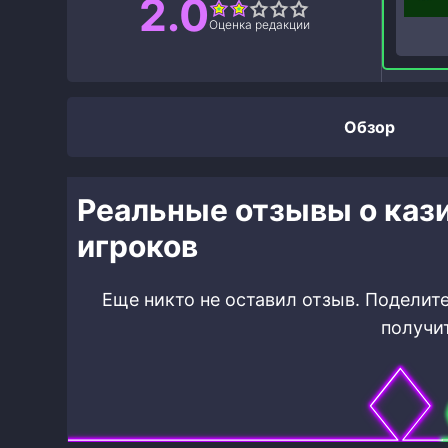
2.0
Оценка редакции
Обзор
Реальные отзывы о кази
игроков
Еще никто не оставил отзыв. Поделит
получи