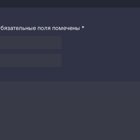
бязательные поля помечены
*