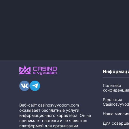
Информац
Политика
конфиденциа
Редакция
Casinosvyvo
Веб-сайт casinosvyvodom.com
оказывает бесплатные услуги
Наша мисси
информационного характера. Он не
принимает платежи и не является
Для соверше
платформой для организации