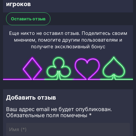
игроков
Оставить отзыв
Еще никто не оставил отзыв. Поделитесь своим
мнением, помогите другим пользователям и
получите эксклюзивный бонус
Добавить отзыв
Ваш адрес email не будет опубликован.
Обязательные поля помечены
*