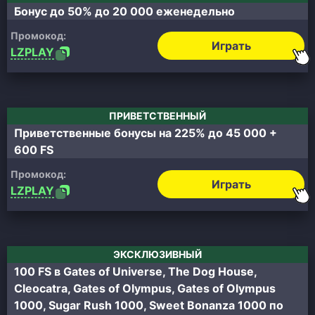
Бонус до 50% до 20 000 еженедельно
Промокод:
Играть
LZPLAY
ПРИВЕТСТВЕННЫЙ
Приветственные бонусы на 225% до 45 000 +
600 FS
Промокод:
Играть
LZPLAY
ЭКСКЛЮЗИВНЫЙ
100 FS в Gates of Universe, The Dog House,
Cleocatra, Gates of Olympus, Gates of Olympus
1000, Sugar Rush 1000, Sweet Bonanza 1000 по