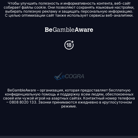
Чтобы улучшить полезность и информативность контента, веб-сайт
собирает файлы cookie. Они позволяют сохранять языковые настройки,
выбирать полезную рекламу и защищать персональную информацию.
С целью оптимизации сайт также использует сервисы веб-аналитики.
BeGambleAware – организация, которая предоставляет бесплатную
конфиденциальную помощь и поддержку всем людям, обеспокоенных
своей или чужой игрой на азартных сайтах. Контактный номер телефона
– 0808 8020 133. Звонки принимаются ежедневно в круглосуточном
режиме.