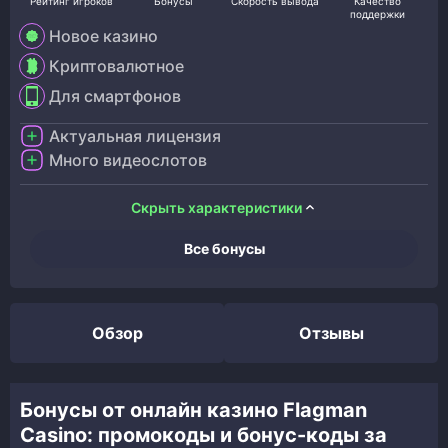
Рейтинг игроков
Бонусы
Скорость вывода
Качество
поддержки
Новое казино
Криптовалютное
Для смартфонов
Актуальная лицензия
Много видеослотов
Скрыть характеристики
Все бонусы
Обзор
Отзывы
Бонусы от онлайн казино Flagman
Casino: промокоды и бонус-коды за