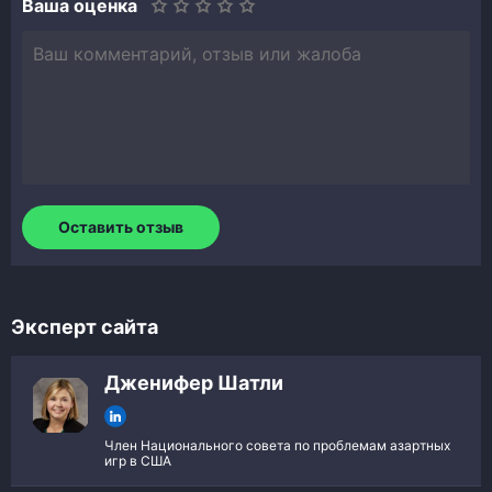
Ваша оценка
Эксперт сайта
Дженифер Шатли
Член Национального совета по проблемам азартных
игр в США