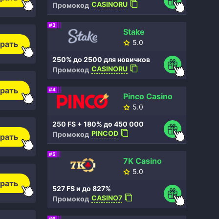
CASINORU
Промокод
#3
Stake
5.0
рать
250% до 2500 для новичков
CASINORU
Промокод
рать
#4
Pinco Casino
5.0
250 FS + 180% до 450 000
PINCOD
Промокод
рать
#5
7K Casino
5.0
рать
527 FS и до 827%
CASINO7
Промокод
#6