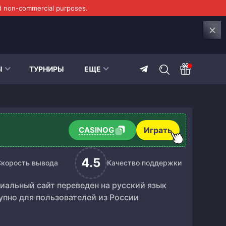
Ы
ТУРНИРЫ
ЕЩЕ
Играть
CASINOG
4.5
корость вывода
Качество поддержки
иальный сайт переведен на русский язык
упно для пользователей из России