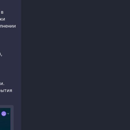
 в
оки
олнении
,
и.
рытия