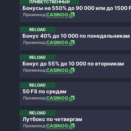
ПРИВЕТСТВЕННЫЙ
Бонусы на 550% до 90 000 или до 1500 
CASINOG
Промокод:
RELOAD
Бонус 40% до 10 000 по понедельникам
CASINOG
Промокод:
RELOAD
Бонус до 55% до 10 000 по вторникам
CASINOG
Промокод:
RELOAD
50 FS по средам
CASINOG
Промокод:
RELOAD
Лутбокс по четвергам
CASINOG
Промокод: