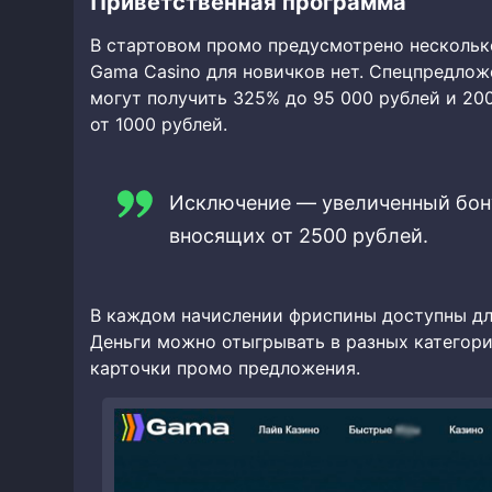
Приветственная программа
В стартовом промо предусмотрено несколько
Gama Casino для новичков нет. Спецпредлож
могут получить 325% до 95 000 рублей и 2
от 1000 рублей.
Исключение — увеличенный бонус
вносящих от 2500 рублей.
В каждом начислении фриспины доступны для
Деньги можно отыгрывать в разных категори
карточки промо предложения.