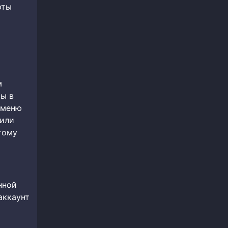
рты
м
сы в
 меню
 или
тому
нной
аккаунт