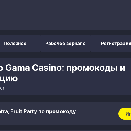
Полезное
Рабочее зеркало
Регистраци
о Gama Casino: промокоды и
ацию
6)
tra, Fruit Party по промокоду
Иг