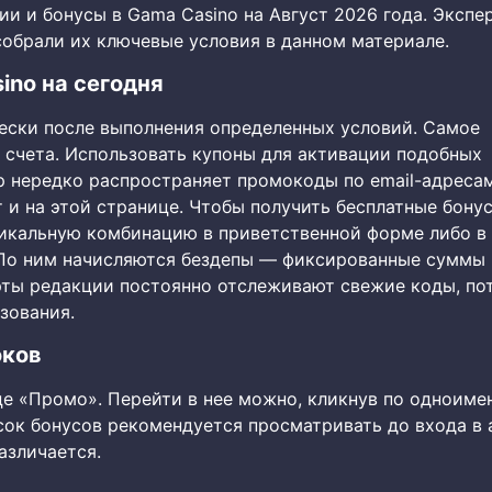
и и бонусы в Gama Casino на Август 2026 года. Экспе
обрали их ключевые условия в данном материале.
ino на сегодня
ески после выполнения определенных условий. Самое
 счета. Использовать купоны для активации подобных
р нередко распространяет промокоды по email-адреса
т и на этой странице. Чтобы получить бесплатные бону
никальную комбинацию в приветственной форме либо в
 По ним начисляются бездепы — фиксированные суммы
рты редакции постоянно отслеживают свежие коды, по
зования.
оков
е «Промо». Перейти в нее можно, кликнув по одноиме
исок бонусов рекомендуется просматривать до входа в 
азличается.