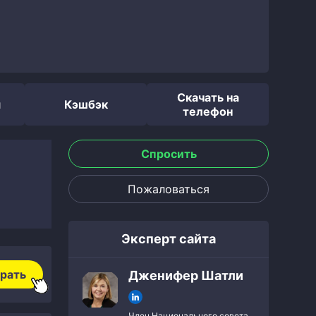
Скачать на
я
Кэшбэк
телефон
Спросить
Пожаловаться
Эксперт сайта
рать
Дженифер Шатли
Член Национального совета